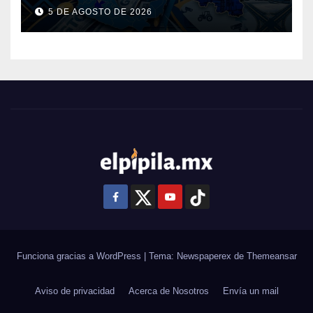
Guanajuato: ¿en qué se usará
5 DE AGOSTO DE 2026
este dinero?
Funciona gracias a WordPress
|
Tema: Newspaperex de
Themeansar
Aviso de privacidad
Acerca de Nosotros
Envía un mail