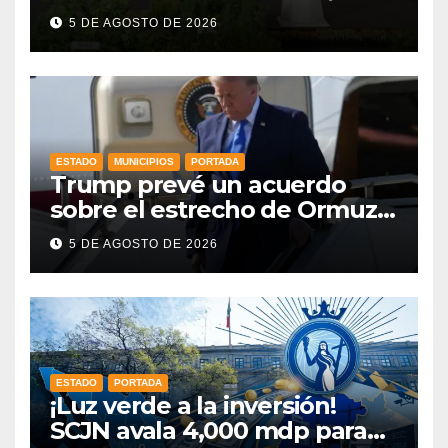
como parte de la Jornada
5 DE AGOSTO DE 2026
Nacional a la que se suma
Libia
ESTADO
MUNICIPIOS
PORTADA
Trump prevé un acuerdo
sobre el estrecho de Ormuz
esta misma semana
5 DE AGOSTO DE 2026
ESTADO
PORTADA
¡Luz verde a la inversión!
SCJN avala 4,000 mdp para