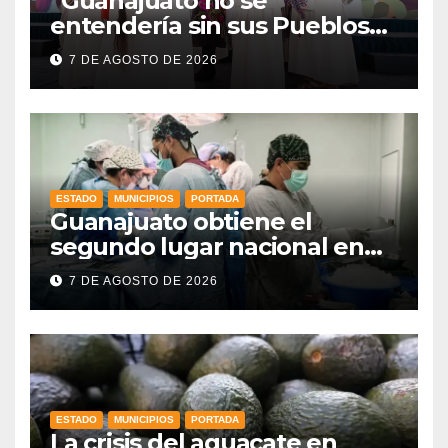
“Guanajuato no se
entendería sin sus Pueblos
Indígenas”: Libia Dennise
7 DE AGOSTO DE 2026
fortalece el orgullo del
estado
ESTADO
MUNICIPIOS
PORTADA
Guanajuato obtiene el
segundo lugar nacional en
procuración de órganos
7 DE AGOSTO DE 2026
ESTADO
MUNICIPIOS
PORTADA
La crisis del aguacate en