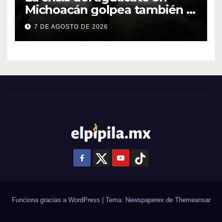
Michoacán golpea también a
productores de Guanajuato
7 DE AGOSTO DE 2026
Funciona gracias a WordPress
|
Tema: Newspaperex de
Themeansar