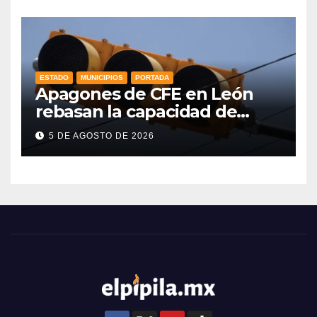
ESTADO
MUNICIPIOS
PORTADA
Apagones de CFE en León
rebasan la capacidad de
respaldo en red de
5 DE AGOSTO DE 2026
semáforos