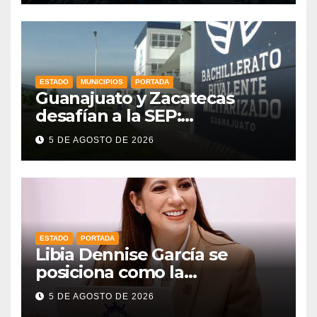
ESTADO
MUNICIPIOS
PORTADA
Guanajuato y Zacatecas
desafían a la SEP:
mantendrán en operación
5 DE AGOSTO DE 2026
sus prepas militarizadas
ESTADO
PORTADA
Libia Dennise García se
posiciona como la
gobernadora mejor evaluada
5 DE AGOSTO DE 2026
del país, según CE Research