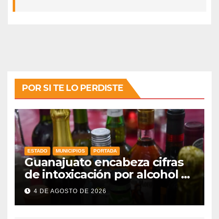
POR SI TE LO PERDISTE
ESTADO
MUNICIPIOS
PORTADA
Guanajuato encabeza cifras
de intoxicación por alcohol a
nivel nacional
4 DE AGOSTO DE 2026