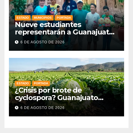
ESTADO
MUNICIPIOS
PORTADA
Nueve estudiantes
representarán a Guanajuato
en la Olimpiada Mexicana de
6 DE AGOSTO DE 2026
Matemáticas 2026
ESTADO
PORTADA
¿Crisis por brote de
cyclospora? Guanajuato
mantiene intactas sus
6 DE AGOSTO DE 2026
exportaciones
agroalimentarias y crece 25%