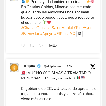
Pedir ayuda también es cuidarte
En Charlas Chidas, Minerva nos recuerda
que cuando las emociones nos abruman,
buscar apoyo puede ayudarnos a recuperar
el equilibrio.
#CharlasChidas
#SaludMental
#PideAyuda
#Bienestar
#Apoyo
#ElPípilaMX
Twitter
ElPipila
@elpipila_mx
·
23h
¡MUCHO OJO SI VAS A TRAMITAR O
RENOVAR TU VISA, PAISANO!
El gobierno de EE. UU. acaba de apretar las
reglas para entrar al país y la revisión ahora
viene más estricta: