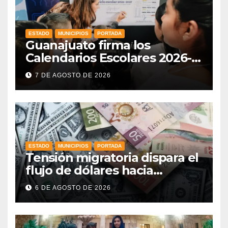
ESTADO
MUNICIPIOS
PORTADA
Guanajuato firma los
Calendarios Escolares 2026-
2027: iniciarán el 31 de agosto
7 DE AGOSTO DE 2026
de 2026 y concluirán el 8 de
julio
ESTADO
MUNICIPIOS
PORTADA
Tensión migratoria dispara el
flujo de dólares hacia
municipios de Guanajuato
6 DE AGOSTO DE 2026