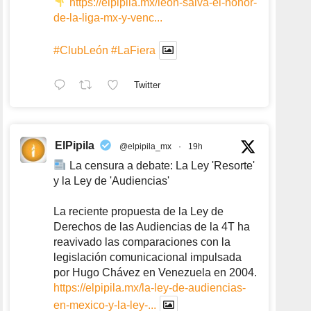
https://elpipila.mx/leon-salva-el-honor-
de-la-liga-mx-y-venc...
#ClubLeón
#LaFiera
Twitter
ElPipila
@elpipila_mx
·
19h
La censura a debate: La Ley 'Resorte'
y la Ley de 'Audiencias'
La reciente propuesta de la Ley de
Derechos de las Audiencias de la 4T ha
reavivado las comparaciones con la
legislación comunicacional impulsada
por Hugo Chávez en Venezuela en 2004.
https://elpipila.mx/la-ley-de-audiencias-
en-mexico-y-la-ley-...