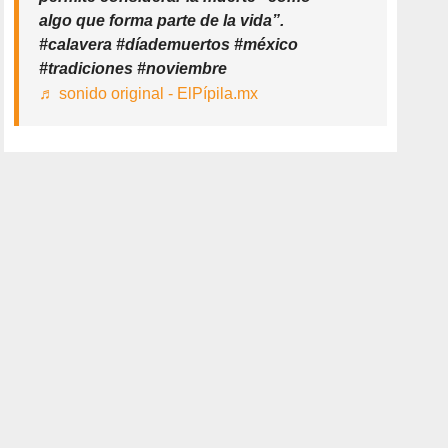
algo que forma parte de la vida”.
#calavera #díademuertos #méxico
#tradiciones #noviembre
♬ sonido original - ElPípila.mx