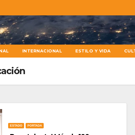
NAL
INTERNACIONAL
ESTILO Y VIDA
CUL
cación
ESTADO
PORTADA