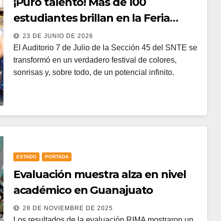
¡Puro talento! Más de 100
estudiantes brillan en la Feria
Regional de Educación Especial en
23 DE JUNIO DE 2026
Guanajuato
El Auditorio 7 de Julio de la Sección 45 del SNTE se
transformó en un verdadero festival de colores,
sonrisas y, sobre todo, de un potencial infinito.
ESTADO
PORTADA
Evaluación muestra alza en nivel
académico en Guanajuato
28 DE NOVIEMBRE DE 2025
Los resultados de la evaluación RIMA mostraron un