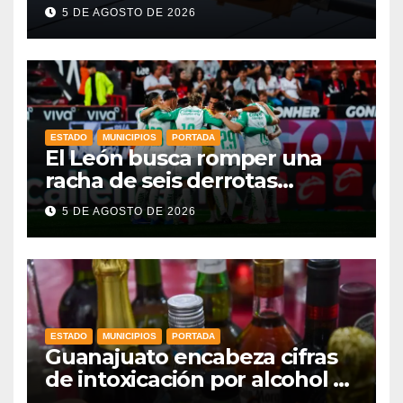
respaldo en red de
5 DE AGOSTO DE 2026
semáforos
ESTADO
MUNICIPIOS
PORTADA
El León busca romper una
racha de seis derrotas
consecutivas en Leagues Cup
5 DE AGOSTO DE 2026
ante Nashville
ESTADO
MUNICIPIOS
PORTADA
Guanajuato encabeza cifras
de intoxicación por alcohol a
nivel nacional