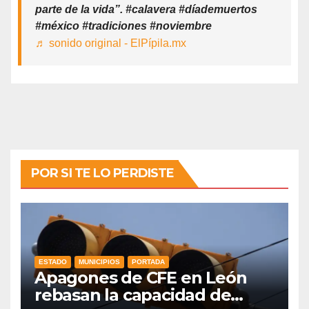
parte de la vida”. #calavera #díademuertos
#méxico #tradiciones #noviembre
♬ sonido original - ElPípila.mx
POR SI TE LO PERDISTE
ESTADO
MUNICIPIOS
PORTADA
Apagones de CFE en León
rebasan la capacidad de