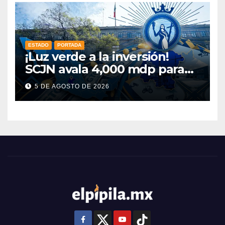
ESTADO
PORTADA
¡Luz verde a la inversión!
SCJN avala 4,000 mdp para
Guanajuato: ¿en qué se usará
5 DE AGOSTO DE 2026
este dinero?