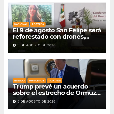
NACIONAL
PORTADA
El 9 de agosto San Felipe será
reforestado con drones,
como parte de la Jornada
5 DE AGOSTO DE 2026
Nacional a la que se suma
Libia
ESTADO
MUNICIPIOS
PORTADA
Trump prevé un acuerdo
sobre el estrecho de Ormuz
esta misma semana
5 DE AGOSTO DE 2026