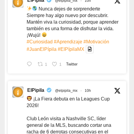
ElPipila
@elpipila_mx
·
10h
Nunca dejes de sorprenderte
Siempre hay algo nuevo por descubrir.
Mantén viva la curiosidad, porque aprender
también es una forma de disfrutar la vida.
¡Wujú!
#Curiosidad
#Aprendizaje
#Motivación
#JuanElPípila
#ElPípilaMX
1
1
Twitter
ElPipila
@elpipila_mx
·
10h
¡La Fiera debuta en la Leagues Cup
2026!
Club León visita a Nashville SC, líder
general de la MLS, buscando cortar una
racha de 6 derrotas consecutivas en el