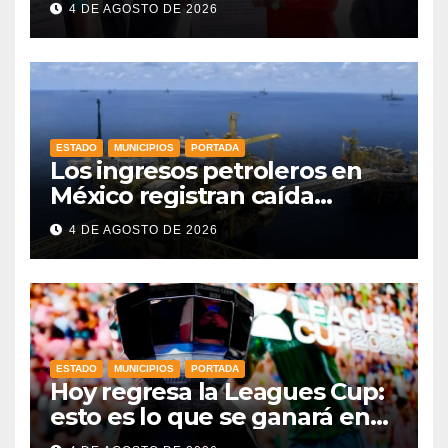
4 DE AGOSTO DE 2026
ESTADO
MUNICIPIOS
PORTADA
Los ingresos petroleros en
México registran caída
drástica en una década
4 DE AGOSTO DE 2026
ESTADO
MUNICIPIOS
PORTADA
Hoy regresa la Leagues Cup:
esto es lo que se ganará en
esta edición