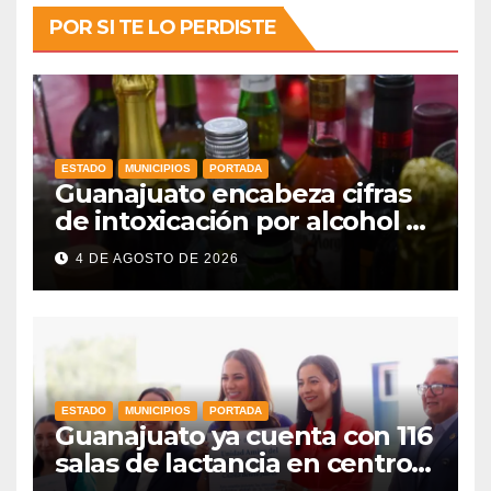
POR SI TE LO PERDISTE
ESTADO
MUNICIPIOS
PORTADA
Guanajuato encabeza cifras
de intoxicación por alcohol a
nivel nacional
4 DE AGOSTO DE 2026
ESTADO
MUNICIPIOS
PORTADA
Guanajuato ya cuenta con 116
salas de lactancia en centros
de trabajo: Gobernadora