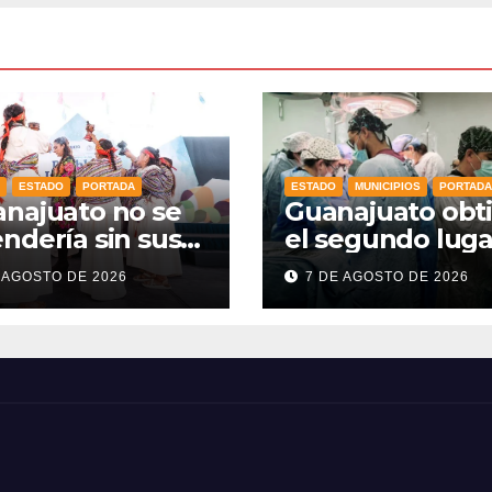
ESTADO
PORTADA
ESTADO
MUNICIPIOS
PORTADA
najuato no se
Guanajuato obt
ndería sin sus
el segundo luga
los Indígenas”:
nacional en
 AGOSTO DE 2026
7 DE AGOSTO DE 2026
a Dennise
procuración de
alece el orgullo
órganos
estado