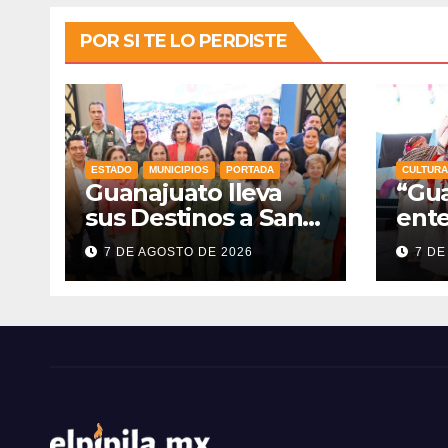
POR SI TE LO PERDISTE
ESTADO
MUNICIPIOS
PORTADA
CULTURA
Guanajuato lleva
“Gua
sus Destinos a San
ente
Luis Potosí en
Pueb
7 DE AGOSTO DE 2026
7 DE
vísperas de la
Libi
FENAPO
fort
del 