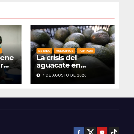
ESTADO
MUNICIPIOS
PORTADA
iene
La crisis del
r
aguacate en
Michoacán golpea
7 DE AGOSTO DE 2026
también a
productores de
Guanajuato