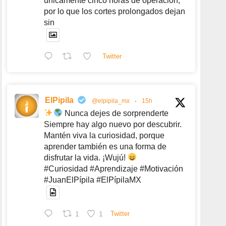
únicamente cinco horas de operación,
por lo que los cortes prolongados dejan
sin
Twitter
ElPipila
@elpipila_mx
·
15h
Nunca dejes de sorprenderte
Siempre hay algo nuevo por descubrir.
Mantén viva la curiosidad, porque
aprender también es una forma de
disfrutar la vida. ¡Wujú!
#Curiosidad #Aprendizaje #Motivación
#JuanElPípila #ElPípilaMX
1
1
Twitter