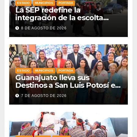
ESTADO
MUNICIPIOS
PORTADA
La SEP redefine la
integración de la escolta
escolar prioritando la
8 DE AGOSTO DE 2026
inclusión
ESTADO
MUNICIPIOS
PORTADA
Guanajuato lleva sus
Destinos a San Luis Potosí en
vísperas de la FENAPO
7 DE AGOSTO DE 2026