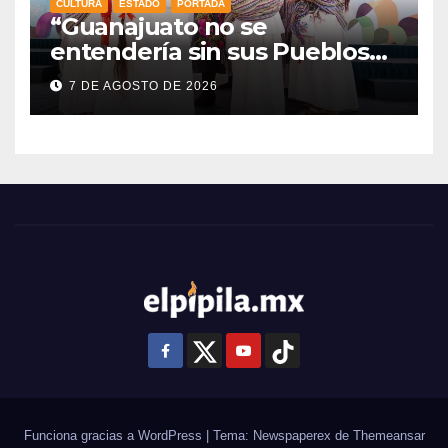
CULTURA
ESTADO
PORTADA
“Guanajuato no se
entendería sin sus Pueblos
Indígenas”: Libia Dennise
7 DE AGOSTO DE 2026
fortalece el orgullo del
estado
Funciona gracias a WordPress
|
Tema: Newspaperex de
Themeansar