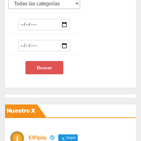
Nuestro X
ElPipila
Seguir