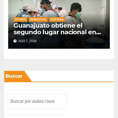
ESTADO
MUNICIPIOS
PORTADA
Guanajuato obtiene el
segundo lugar nacional en
procuración de órganos
AGO 7, 2026
Buscar