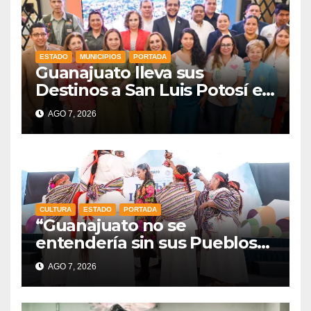
ESTADO
MUNICIPIOS
PORTADA
Guanajuato lleva sus
Destinos a San Luis Potosí en
vísperas de la FENAPO
AGO 7, 2026
CULTURA
ESTADO
PORTADA
“Guanajuato no se
entendería sin sus Pueblos
Indígenas”: Libia Dennise
AGO 7, 2026
fortalece el orgullo del
estado