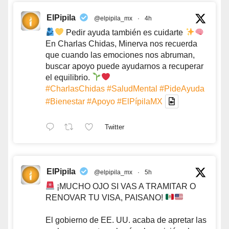
ElPipila
@elpipila_mx
·
4h
Pedir ayuda también es cuidarte
En Charlas Chidas, Minerva nos recuerda
que cuando las emociones nos abruman,
buscar apoyo puede ayudarnos a recuperar
el equilibrio.
#CharlasChidas
#SaludMental
#PideAyuda
#Bienestar
#Apoyo
#ElPípilaMX
Twitter
ElPipila
@elpipila_mx
·
5h
¡MUCHO OJO SI VAS A TRAMITAR O
RENOVAR TU VISA, PAISANO!
El gobierno de EE. UU. acaba de apretar las