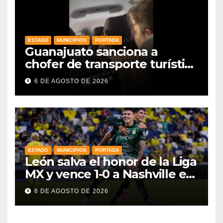
ESTADO
MUNICIPIOS
PORTADA
Guanajuato sanciona a
chofer de transporte turístico
e intensifica operativos de
6 DE AGOSTO DE 2026
vigilancia
ESTADO
MUNICIPIOS
PORTADA
León salva el honor de la Liga
MX y vence 1-0 a Nashville en
la Leagues Cup 2026
6 DE AGOSTO DE 2026