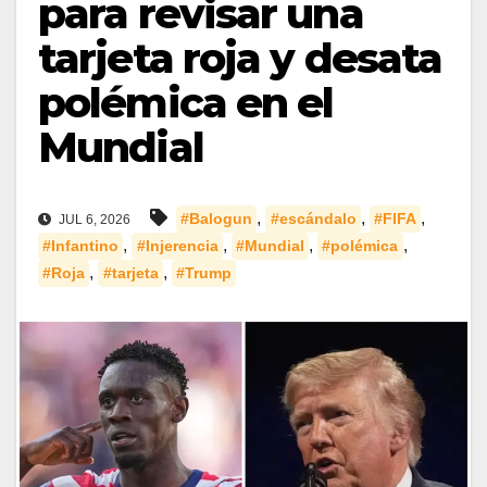
para revisar una
tarjeta roja y desata
polémica en el
Mundial
,
,
,
#Balogun
#escándalo
#FIFA
JUL 6, 2026
,
,
,
,
#Infantino
#Injerencia
#Mundial
#polémica
,
,
#Roja
#tarjeta
#Trump