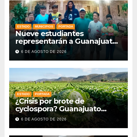
ESTADO
MUNICIPIOS
PORTADA
Nueve estudiantes
representarán a Guanajuato
en la Olimpiada Mexicana de
6 DE AGOSTO DE 2026
Matemáticas 2026
ESTADO
PORTADA
¿Crisis por brote de
cyclospora? Guanajuato
mantiene intactas sus
6 DE AGOSTO DE 2026
exportaciones
agroalimentarias y crece 25%