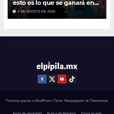
esto es lo que se ganará en
esta edición
4 DE AGOSTO DE 2026
Funciona gracias a WordPress
|
Tema: Newspaperex de
Themeansar
Aviso de privacidad
Acerca de Nosotros
Envía un mail