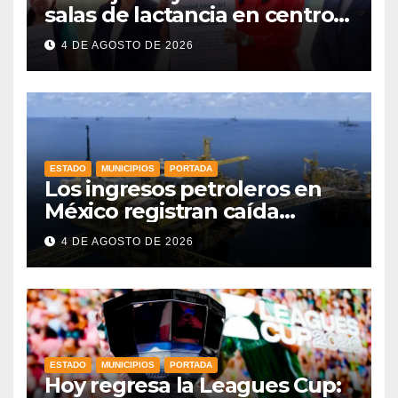
salas de lactancia en centros
de trabajo: Gobernadora
4 DE AGOSTO DE 2026
ESTADO
MUNICIPIOS
PORTADA
Los ingresos petroleros en
México registran caída
drástica en una década
4 DE AGOSTO DE 2026
ESTADO
MUNICIPIOS
PORTADA
Hoy regresa la Leagues Cup: