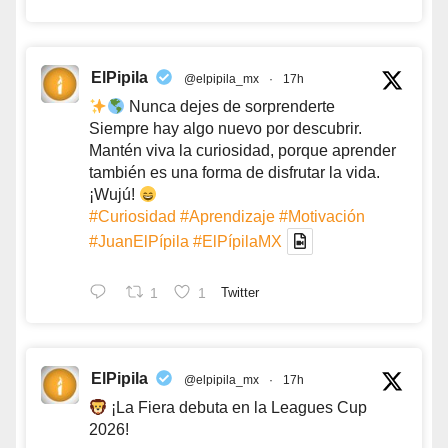
ElPipila
@elpipila_mx
·
17h
Nunca dejes de sorprenderte
Siempre hay algo nuevo por descubrir.
Mantén viva la curiosidad, porque aprender
también es una forma de disfrutar la vida.
¡Wujú!
#Curiosidad
#Aprendizaje
#Motivación
#JuanElPípila
#ElPípilaMX
1
1
Twitter
ElPipila
@elpipila_mx
·
17h
¡La Fiera debuta en la Leagues Cup
2026!