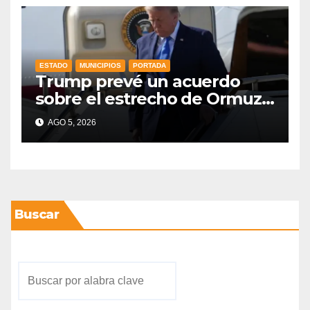
ESTADO
MUNICIPIOS
PORTADA
Trump prevé un acuerdo
sobre el estrecho de Ormuz
esta misma semana
AGO 5, 2026
Buscar