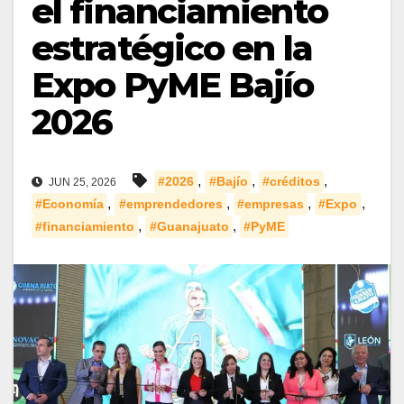
el financiamiento
estratégico en la
Expo PyME Bajío
2026
,
,
,
#2026
#Bajío
#créditos
JUN 25, 2026
,
,
,
,
#Economía
#emprendedores
#empresas
#Expo
,
,
#financiamiento
#Guanajuato
#PyME