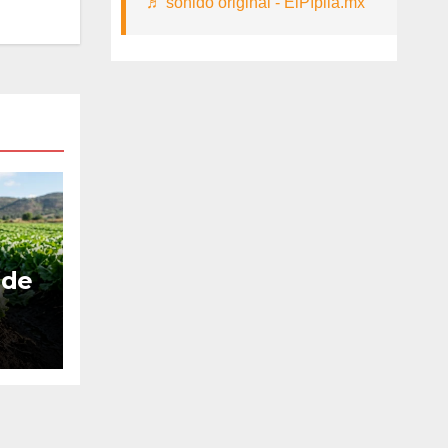
♬ sonido original - ElPípila.mx
 de
as
es
 y