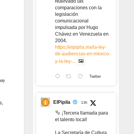
reavivado las
comparaciones con la
legislación
comunicacional
impulsada por Hugo
Chávez en Venezuela en
2004.
https://elpipila.mx/la-ley-
de-audiencias-en-mexico-
y-la-ley-...
Twitter
bre
ElPipila
s,
13h
¡Tercera llamada para
el talento local!
La Secretaría de Cultura