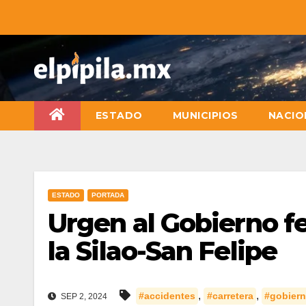
ESTADO
MUNICIPIOS
NACIO
ESTADO
PORTADA
Urgen al Gobierno f
la Silao-San Felipe
,
,
#accidentes
#carretera
#gobiern
SEP 2, 2024