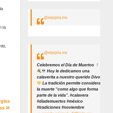
ta
@elpipila.mx
n la
nto,
@elpipila.mx
Celebremos el Día de Muertos
Hoy le dedicamos una
calaverita a nuestro querido Divo
La tradición permite considerar
la muerte “como algo que forma
parte de la vida”. #calavera
ugías
#díademuertos #méxico
#tradiciones #noviembre
has