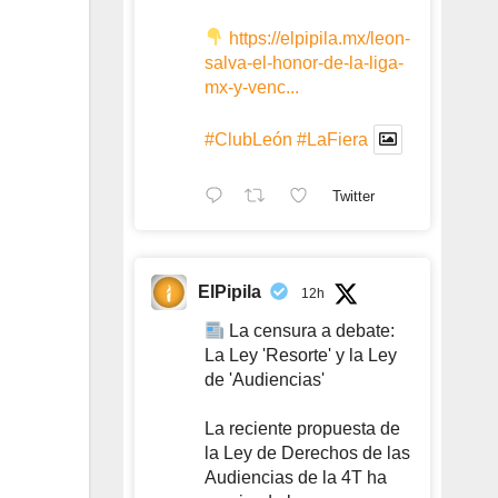
https://elpipila.mx/leon-
salva-el-honor-de-la-liga-
mx-y-venc...
#ClubLeón
#LaFiera
Twitter
ElPipila
12h
La censura a debate:
La Ley 'Resorte' y la Ley
de 'Audiencias'
La reciente propuesta de
la Ley de Derechos de las
Audiencias de la 4T ha