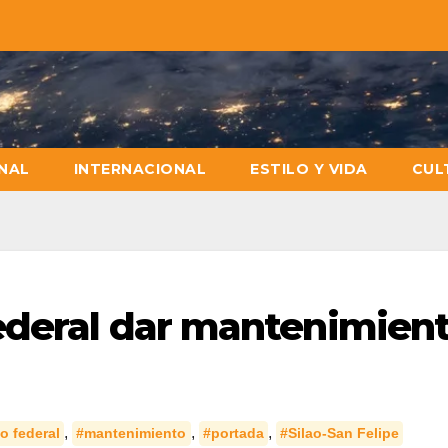
NAL
INTERNACIONAL
ESTILO Y VIDA
CUL
ederal dar mantenimient
,
,
,
o federal
#mantenimiento
#portada
#Silao-San Felipe