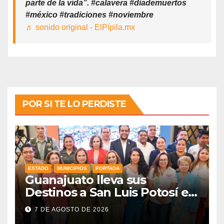
parte de la vida”. #calavera #díademuertos
#méxico #tradiciones #noviembre
♬ sonido original - ElPípila.mx
POR SI TE LO PERDISTE
ESTADO
MUNICIPIOS
PORTADA
Guanajuato lleva sus
Destinos a San Luis Potosí en
vísperas de la FENAPO
7 DE AGOSTO DE 2026