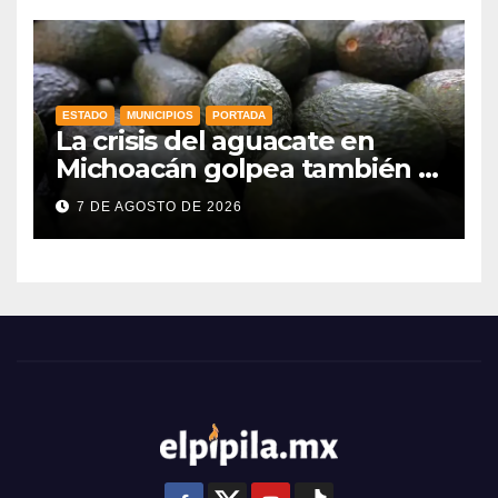
ESTADO
MUNICIPIOS
PORTADA
La crisis del aguacate en
Michoacán golpea también a
productores de Guanajuato
7 DE AGOSTO DE 2026