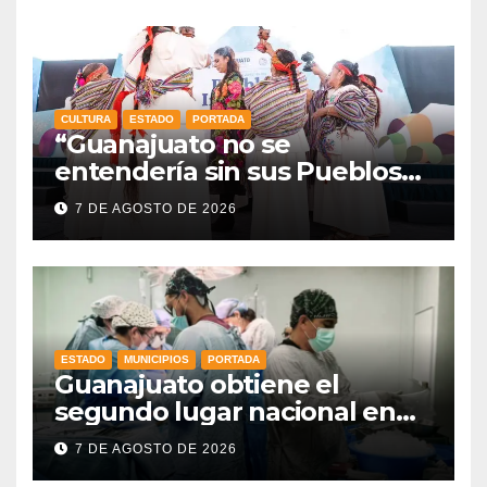
CULTURA
ESTADO
PORTADA
“Guanajuato no se
entendería sin sus Pueblos
Indígenas”: Libia Dennise
7 DE AGOSTO DE 2026
fortalece el orgullo del
estado
ESTADO
MUNICIPIOS
PORTADA
Guanajuato obtiene el
segundo lugar nacional en
procuración de órganos
7 DE AGOSTO DE 2026