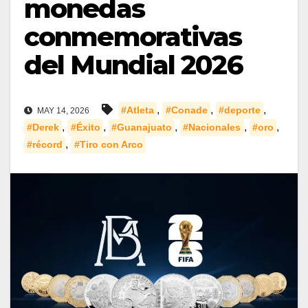
monedas
conmemorativas
del Mundial 2026
,
,
,
#Atleta
#Conade
#deporte
MAY 14, 2026
,
,
,
,
,
#Derek
#Éxito
#Guanajuato
#Nacionales
#oro
,
#récord
#Tiro con Arco