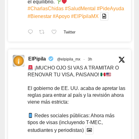
el equilibrio.
#CharlasChidas
#SaludMental
#PideAyuda
#Bienestar
#Apoyo
#ElPípilaMX
Twitter
ElPipila
@elpipila_mx
·
3h
¡MUCHO OJO SI VAS A TRAMITAR O
RENOVAR TU VISA, PAISANO!
El gobierno de EE. UU. acaba de apretar las
reglas para entrar al país y la revisión ahora
viene más estricta:
Redes sociales públicas: Ahora más
tipos de visas (incluyendo T-MEC,
estudiantes y periodistas)