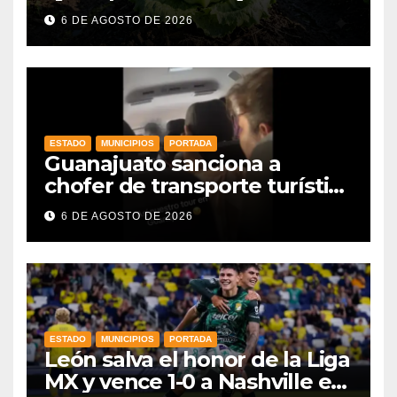
mantiene intactas sus
6 DE AGOSTO DE 2026
exportaciones
agroalimentarias y crece 25%
ESTADO
MUNICIPIOS
PORTADA
Guanajuato sanciona a
chofer de transporte turístico
e intensifica operativos de
6 DE AGOSTO DE 2026
vigilancia
ESTADO
MUNICIPIOS
PORTADA
León salva el honor de la Liga
MX y vence 1-0 a Nashville en