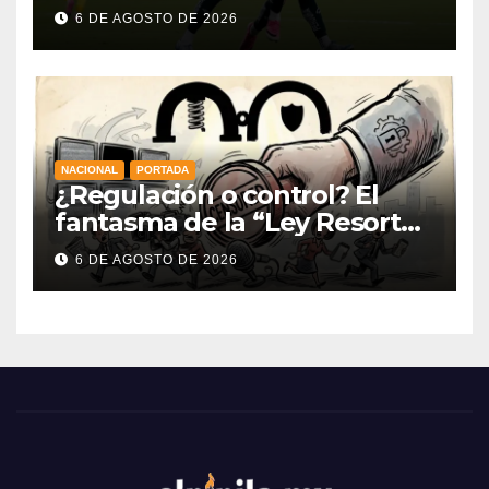
la Leagues Cup 2026
6 DE AGOSTO DE 2026
NACIONAL
PORTADA
¿Regulación o control? El
fantasma de la “Ley Resorte”
venezolana revive con la
6 DE AGOSTO DE 2026
nueva Ley de Audiencias en
México