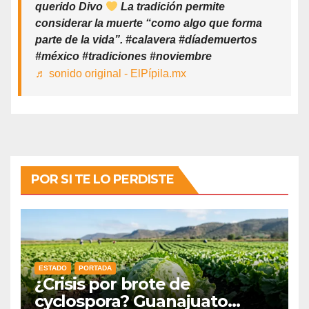
querido Divo
La tradición permite
considerar la muerte “como algo que forma
parte de la vida”. #calavera #díademuertos
#méxico #tradiciones #noviembre
♬ sonido original - ElPípila.mx
POR SI TE LO PERDISTE
ESTADO
PORTADA
¿Crisis por brote de
cyclospora? Guanajuato