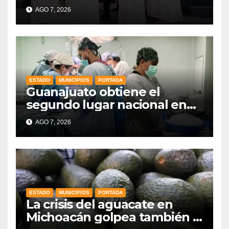
Indígenas”: Libia Dennise
AGO 7, 2026
fortalece el orgullo del
estado
ESTADO
MUNICIPIOS
PORTADA
Guanajuato obtiene el
segundo lugar nacional en
procuración de órganos
AGO 7, 2026
ESTADO
MUNICIPIOS
PORTADA
La crisis del aguacate en
Michoacán golpea también a