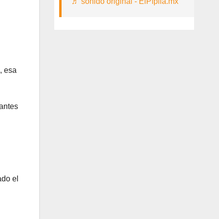
♬ sonido original - ElPípila.mx
, esa
cantes
ado el