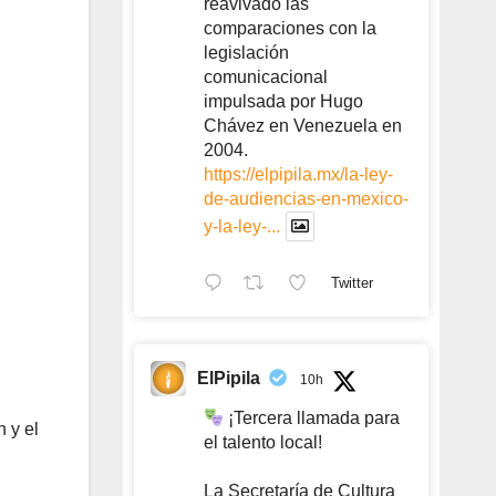
reavivado las
comparaciones con la
legislación
comunicacional
impulsada por Hugo
Chávez en Venezuela en
2004.
https://elpipila.mx/la-ley-
de-audiencias-en-mexico-
y-la-ley-...
Twitter
ElPipila
10h
¡Tercera llamada para
 y el
el talento local!
La Secretaría de Cultura