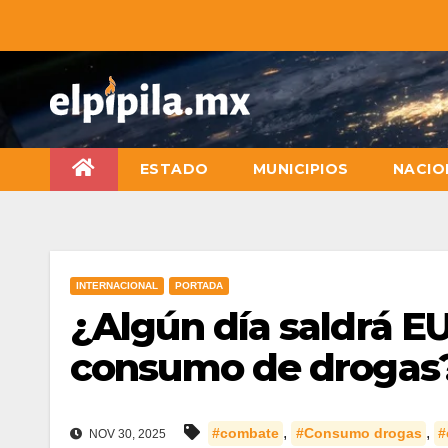
ESTADO
MUNICIPIOS
NACIO
INTERNACIONAL
PORTADA
¿Algún día saldrá E
consumo de drogas
,
,
#combate
#Consumo drogas
#
NOV 30, 2025