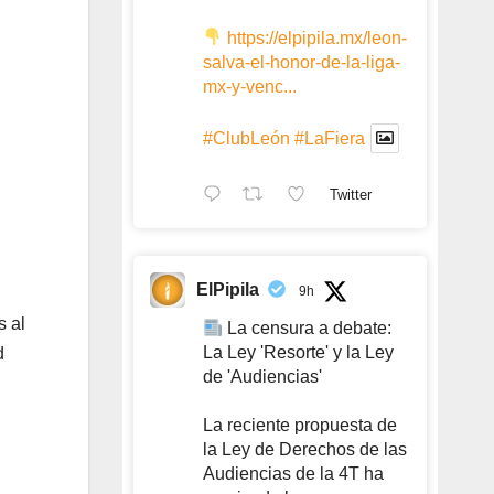
https://elpipila.mx/leon-
salva-el-honor-de-la-liga-
mx-y-venc...
#ClubLeón
#LaFiera
Twitter
ElPipila
9h
s al
La censura a debate:
La Ley 'Resorte' y la Ley
d
de 'Audiencias'
La reciente propuesta de
la Ley de Derechos de las
Audiencias de la 4T ha