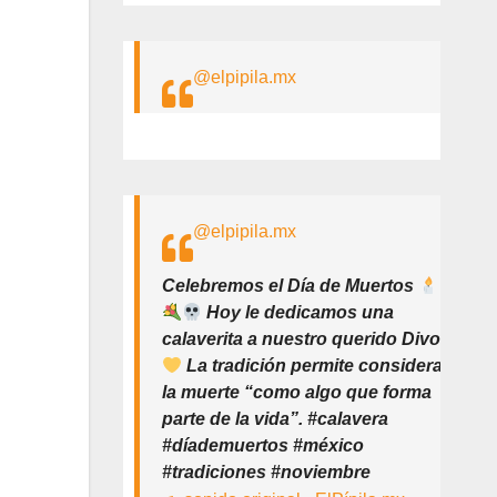
@elpipila.mx
@elpipila.mx
Celebremos el Día de Muertos
Hoy le dedicamos una
calaverita a nuestro querido Divo
La tradición permite considerar
la muerte “como algo que forma
parte de la vida”. #calavera
#díademuertos #méxico
#tradiciones #noviembre