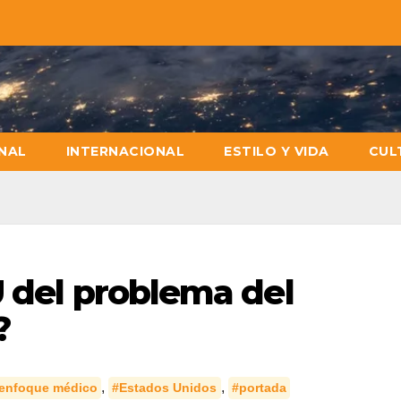
NAL
INTERNACIONAL
ESTILO Y VIDA
CUL
U del problema del
?
,
,
enfoque médico
#Estados Unidos
#portada