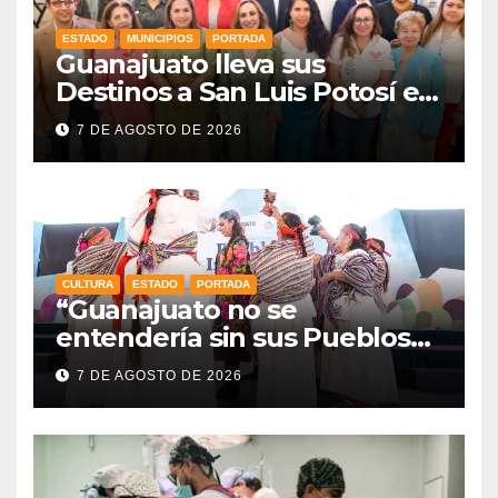
ESTADO
MUNICIPIOS
PORTADA
Guanajuato lleva sus
Destinos a San Luis Potosí en
vísperas de la FENAPO
7 DE AGOSTO DE 2026
CULTURA
ESTADO
PORTADA
“Guanajuato no se
entendería sin sus Pueblos
Indígenas”: Libia Dennise
7 DE AGOSTO DE 2026
fortalece el orgullo del
estado