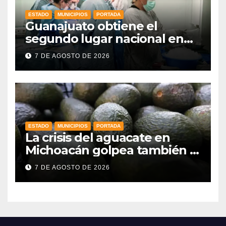
ESTADO
MUNICIPIOS
PORTADA
Guanajuato obtiene el
segundo lugar nacional en
procuración de órganos
7 DE AGOSTO DE 2026
ESTADO
MUNICIPIOS
PORTADA
La crisis del aguacate en
Michoacán golpea también a
productores de Guanajuato
7 DE AGOSTO DE 2026