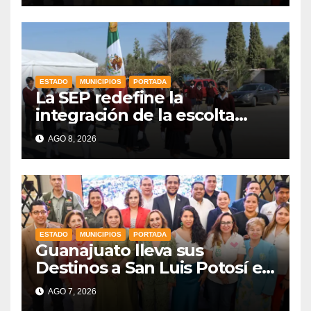
ESTADO
MUNICIPIOS
PORTADA
La SEP redefine la
integración de la escolta
escolar prioritando la
AGO 8, 2026
inclusión
ESTADO
MUNICIPIOS
PORTADA
Guanajuato lleva sus
Destinos a San Luis Potosí en
vísperas de la FENAPO
AGO 7, 2026