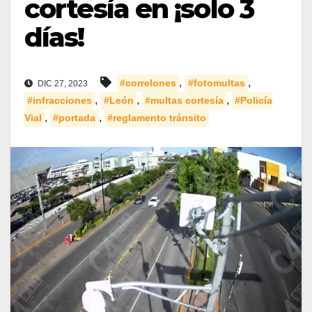
cortesía en ¡solo 3
días!
,
,
#correlones
#fotomultas
DIC 27, 2023
,
,
,
#infracciones
#León
#multas cortesía
#Policía
,
,
Vial
#portada
#reglamento tránsito