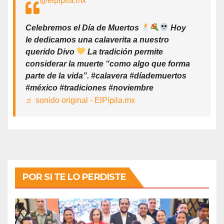
@elpipila.mx
Celebremos el Día de Muertos
Hoy
le dedicamos una calaverita a nuestro
querido Divo
La tradición permite
considerar la muerte “como algo que forma
parte de la vida”. #calavera #díademuertos
#méxico #tradiciones #noviembre
♬ sonido original - ElPípila.mx
POR SI TE LO PERDISTE