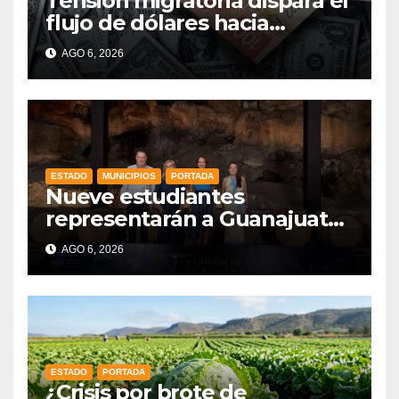
Tensión migratoria dispara el
flujo de dólares hacia
municipios de Guanajuato
AGO 6, 2026
ESTADO
MUNICIPIOS
PORTADA
Nueve estudiantes
representarán a Guanajuato
en la Olimpiada Mexicana de
AGO 6, 2026
Matemáticas 2026
ESTADO
PORTADA
¿Crisis por brote de