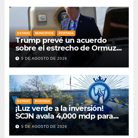
Libia
ESTADO
MUNICIPIOS
PORTADA
Trump prevé un acuerdo
sobre el estrecho de Ormuz
esta misma semana
5 DE AGOSTO DE 2026
ESTADO
PORTADA
¡Luz verde a la inversión!
SCJN avala 4,000 mdp para
Guanajuato: ¿en qué se usará
5 DE AGOSTO DE 2026
este dinero?