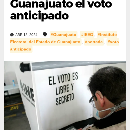
Guanajuato el voto
anticipado
,
,
#Guanajuato
#IEEG
#Instituto
ABR 18, 2024
,
,
Electoral del Estado de Guanajuato
#portada
#voto
anticipado