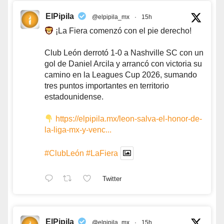
ElPipila
@elpipila_mx
·
15h
¡La Fiera comenzó con el pie derecho!
Club León derrotó 1-0 a Nashville SC con un
gol de Daniel Arcila y arrancó con victoria su
camino en la Leagues Cup 2026, sumando
tres puntos importantes en territorio
estadounidense.
https://elpipila.mx/leon-salva-el-honor-de-
la-liga-mx-y-venc...
#ClubLeón
#LaFiera
Twitter
ElPipila
@elpipila_mx
·
15h