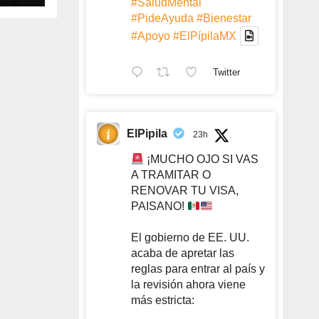
#SaludMental
llo
#PideAyuda
#Bienestar
#Apoyo
#ElPípilaMX
Twitter
ElPipila
23h
¡MUCHO OJO SI VAS
A TRAMITAR O
RENOVAR TU VISA,
PAISANO!
El gobierno de EE. UU.
acaba de apretar las
reglas para entrar al país y
la revisión ahora viene
más estricta: