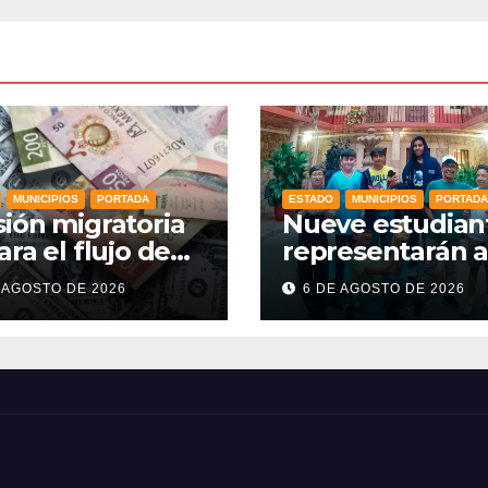
MUNICIPIOS
PORTADA
ESTADO
MUNICIPIOS
PORTADA
ión migratoria
Nueve estudian
ara el flujo de
representarán a
res hacia
Guanajuato en l
 AGOSTO DE 2026
6 DE AGOSTO DE 2026
cipios de
Olimpiada Mexi
najuato
de Matemáticas
2026