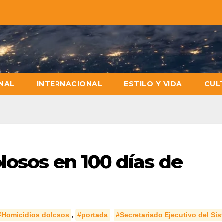
NAL
INTERNACIONAL
ESTILO Y VIDA
CUL
losos en 100 días de
,
,
#Homicidios dolosos
#portada
#Secretariado Ejecutivo del Si