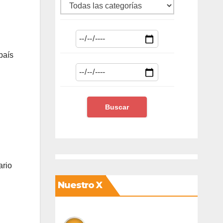
país
ario
Nuestro X