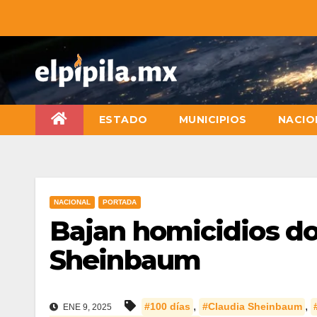
ESTADO
MUNICIPIOS
NACIO
NACIONAL
PORTADA
Bajan homicidios do
Sheinbaum
,
,
#100 días
#Claudia Sheinbaum
ENE 9, 2025