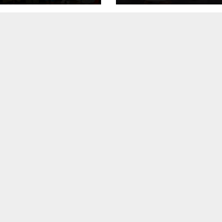
APO
fortalece el orgu
del estado