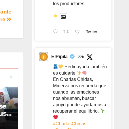
los productores.
rante
bre
Twitter
ElPipila
22h
Pedir ayuda también
es cuidarte
En Charlas Chidas,
Minerva nos recuerda que
cuando las emociones
nos abruman, buscar
se
apoyo puede ayudarnos a
recuperar el equilibrio.
us
as”:
#CharlasChidas