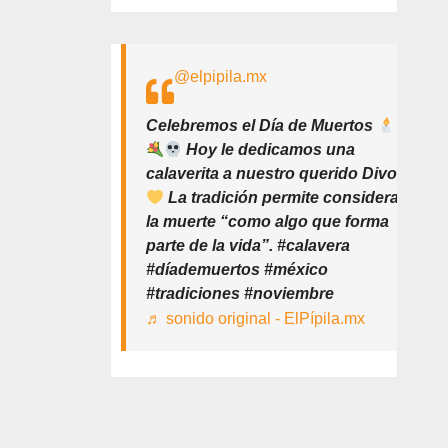
@elpipila.mx
Celebremos el Día de Muertos
Hoy le dedicamos una
calaverita a nuestro querido Divo
La tradición permite considerar
la muerte “como algo que forma
parte de la vida”. #calavera
#díademuertos #méxico
#tradiciones #noviembre
♬ sonido original - ElPípila.mx