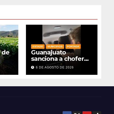
ESTADO
MUNICIPIOS
PORTADA
e de
Guanajuato
sanciona a chofer
de transporte
6 DE AGOSTO DE 2026
as
turístico e
es
intensifica
s y
operativos de
vigilancia