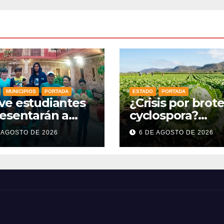
MUNICIPIOS
PORTADA
ESTADO
PORTADA
ve estudiantes
¿Crisis por brot
esentarán a
cyclospora?
ajuato en la
Guanajuato
 AGOSTO DE 2026
6 DE AGOSTO DE 2026
mpiada Mexicana
mantiene intact
Matemáticas
sus exportacion
6
agroalimentaria
crece 25%