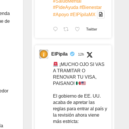
#SaludMental
#PideAyuda
#Bienestar
ienda
#Apoyo
#ElPípilaMX
ue de
Twitter
ElPipila
12h
¡MUCHO OJO SI VAS
A TRAMITAR O
RENOVAR TU VISA,
PAISANO!
dedor
El gobierno de EE. UU.
acaba de apretar las
reglas para entrar al país y
la revisión ahora viene
más estricta:
da