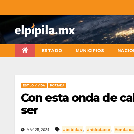
ESTADO
MUNICIPIOS
NACIO
ESTILO Y VIDA
PORTADA
Con esta onda de ca
ser
,
,
#bebidas
#hidratarse
#onda ca
MAY 25, 2024