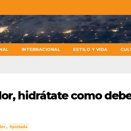
NAL
INTERNACIONAL
ESTILO Y VIDA
CUL
lor, hidrátate como deb
,
lor
#portada