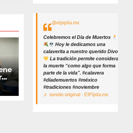
@elpipila.mx
Celebremos el Día de Muertos
Hoy le dedicamos una
calaverita a nuestro querido Divo
La tradición permite considerar
la muerte “como algo que forma
iene
parte de la vida”. #calavera
r
#díademuertos #méxico
#tradiciones #noviembre
♬ sonido original - ElPípila.mx