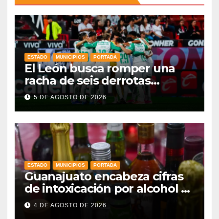
ESTADO
MUNICIPIOS
PORTADA
El León busca romper una
racha de seis derrotas
consecutivas en Leagues Cup
5 DE AGOSTO DE 2026
ante Nashville
ESTADO
MUNICIPIOS
PORTADA
Guanajuato encabeza cifras
de intoxicación por alcohol a
nivel nacional
4 DE AGOSTO DE 2026