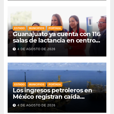
ESTADO
MUNICIPIOS
PORTADA
Guanajuato ya cuenta con 116
salas de lactancia en centros
de trabajo: Gobernadora
4 DE AGOSTO DE 2026
ESTADO
MUNICIPIOS
PORTADA
Los ingresos petroleros en
México registran caída
drástica en una década
4 DE AGOSTO DE 2026