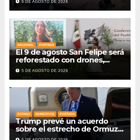
5 DE AGOSTO DE 2026
la niñez
NACIONAL
PORTADA
El 9 de agosto San Felipe será
reforestado con drones,
como parte de la Jornada
5 DE AGOSTO DE 2026
Nacional a la que se suma
Libia
ESTADO
MUNICIPIOS
PORTADA
Trump prevé un acuerdo
sobre el estrecho de Ormuz
esta misma semana
5 DE AGOSTO DE 2026