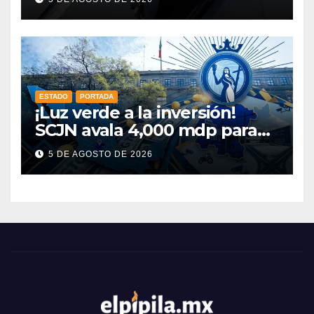
ESTADO
PORTADA
¡Luz verde a la inversión!
SCJN avala 4,000 mdp para
Guanajuato: ¿en qué se usará
5 DE AGOSTO DE 2026
este dinero?