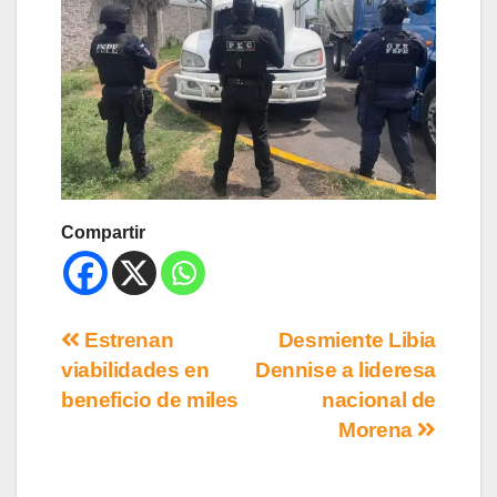
Compartir
Estrenan
Desmiente Libia
viabilidades en
Dennise a lideresa
beneficio de miles
nacional de
Morena