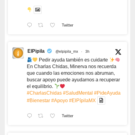
Twitter
ElPipila
@elpipila_mx
·
3h
Pedir ayuda también es cuidarte
En Charlas Chidas, Minerva nos recuerda
que cuando las emociones nos abruman,
buscar apoyo puede ayudarnos a recuperar
el equilibrio.
#CharlasChidas
#SaludMental
#PideAyuda
#Bienestar
#Apoyo
#ElPípilaMX
Twitter