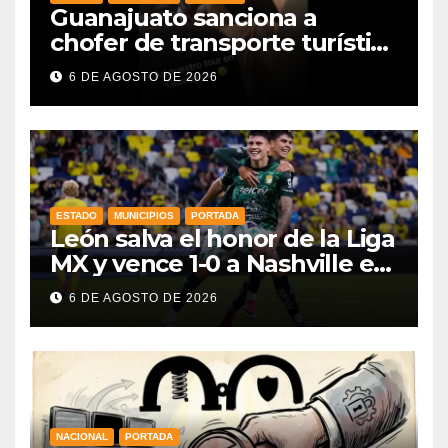
Guanajuato sanciona a
chofer de transporte turístico
e intensifica operativos de
6 DE AGOSTO DE 2026
vigilancia
ESTADO
MUNICIPIOS
PORTADA
León salva el honor de la Liga
MX y vence 1-0 a Nashville en
la Leagues Cup 2026
6 DE AGOSTO DE 2026
NACIONAL
PORTADA