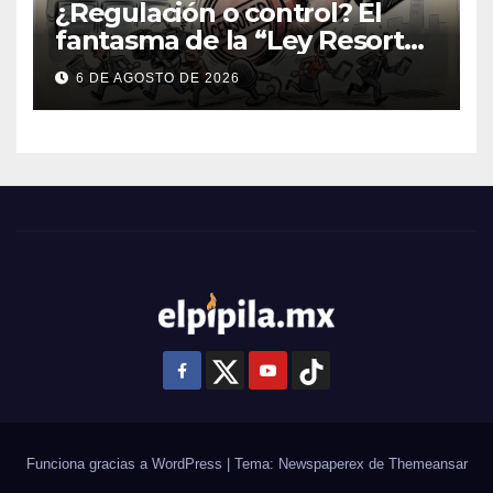
¿Regulación o control? El
fantasma de la “Ley Resorte”
venezolana revive con la
6 DE AGOSTO DE 2026
nueva Ley de Audiencias en
México
Funciona gracias a WordPress
|
Tema: Newspaperex de
Themeansar