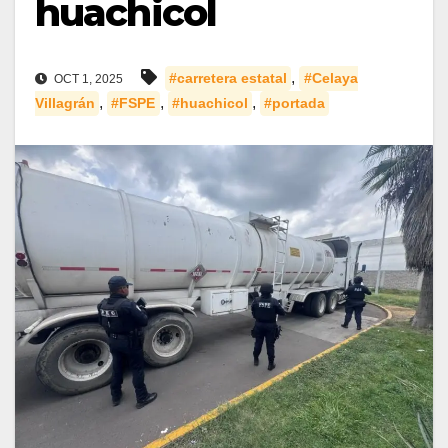
huachicol
,
#carretera estatal
#Celaya
OCT 1, 2025
,
,
,
Villagrán
#FSPE
#huachicol
#portada