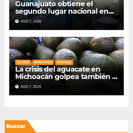
Guanajuato obtiene el
segundo lugar nacional en
procuración de órganos
AGO 7, 2026
ESTADO
MUNICIPIOS
PORTADA
La crisis del aguacate en
Michoacán golpea también a
productores de Guanajuato
AGO 7, 2026
Buscar