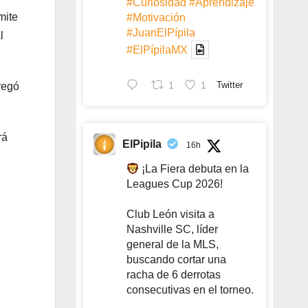
#Curiosidad
#Aprendizaje
mite
#Motivación
#JuanElPípila
l
#ElPípilaMX
1
1
Twitter
regó
rá
ElPipila
16h
¡La Fiera debuta en la
Leagues Cup 2026!
Club León visita a
Nashville SC, líder
general de la MLS,
buscando cortar una
racha de 6 derrotas
consecutivas en el torneo.