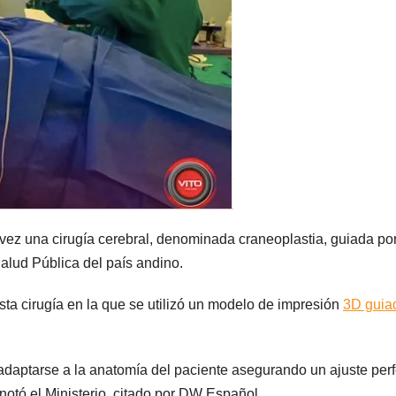
vez una cirugía cerebral, denominada craneoplastia, guiada po
e Salud Pública del país andino.
sta cirugía en la que se utilizó un modelo de impresión
3D guia
 adaptarse a la anatomía del paciente asegurando un ajuste per
notó el Ministerio, citado por DW Español.