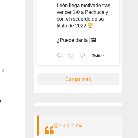
León llega motivado tras
vencer 1-0 a Pachuca y
con el recuerdo de su
título de 2022
¿Puede dar la
Twitter
 o
Cargar más
a
@elpipila.mx