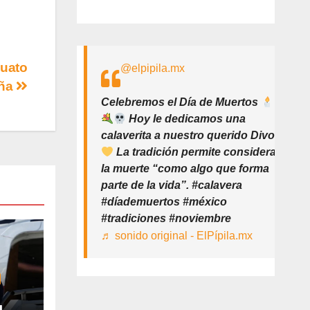
juato
@elpipila.mx
aña
Celebremos el Día de Muertos
Hoy le dedicamos una
calaverita a nuestro querido Divo
La tradición permite considerar
la muerte “como algo que forma
parte de la vida”. #calavera
#díademuertos #méxico
#tradiciones #noviembre
♬ sonido original - ElPípila.mx