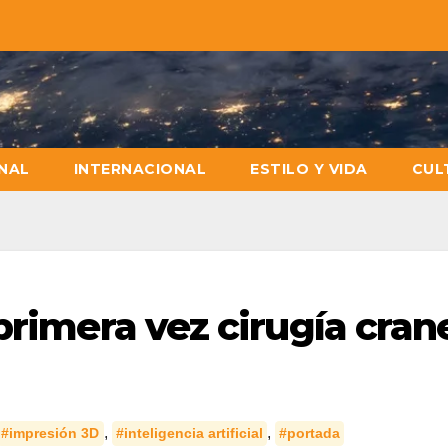
NAL
INTERNACIONAL
ESTILO Y VIDA
CUL
primera vez cirugía cran
,
,
#impresión 3D
#inteligencia artificial
#portada