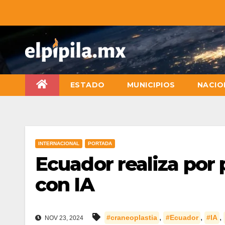
ESTADO
MUNICIPIOS
NACIO
INTERNACIONAL
PORTADA
Ecuador realiza por 
con IA
,
,
,
#craneoplastia
#Ecuador
#IA
NOV 23, 2024