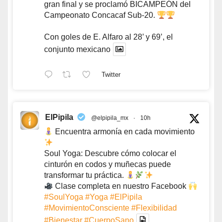
gran final y se proclamó BICAMPEÓN del
Campeonato Concacaf Sub-20.
Con goles de E. Alfaro al 28’ y 69’, el
conjunto mexicano
Twitter
ElPipila
@elpipila_mx
·
10h
Encuentra armonía en cada movimiento
Soul Yoga: Descubre cómo colocar el
cinturón en codos y muñecas puede
transformar tu práctica.
Clase completa en nuestro Facebook
#SoulYoga
#Yoga
#ElPipila
#MovimientoConsciente
#Flexibilidad
#Bienestar
#CuerpoSano