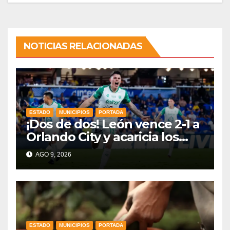
NOTICIAS RELACIONADAS
ESTADO
MUNICIPIOS
PORTADA
¡Dos de dos! León vence 2-1 a
Orlando City y acaricia los
cuartos de final
AGO 9, 2026
ESTADO
MUNICIPIOS
PORTADA