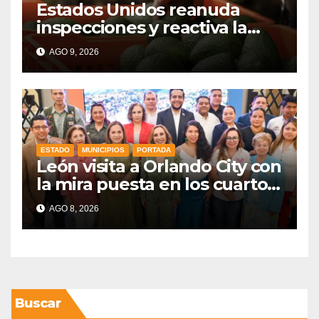
Estados Unidos reanuda
inspecciones y reactiva la
exportación de aguacate
AGO 9, 2026
mexicano
ESTADO
MUNICIPIOS
PORTADA
León visita a Orlando City con
la mira puesta en los cuartos
de final
AGO 8, 2026
Buscar