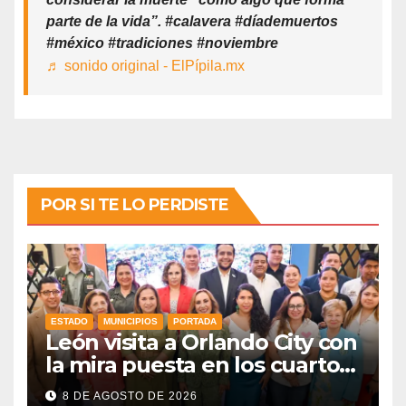
parte de la vida”. #calavera #díademuertos
#méxico #tradiciones #noviembre
♬ sonido original - ElPípila.mx
POR SI TE LO PERDISTE
ESTADO
MUNICIPIOS
PORTADA
León visita a Orlando City con
la mira puesta en los cuartos
de final
8 DE AGOSTO DE 2026