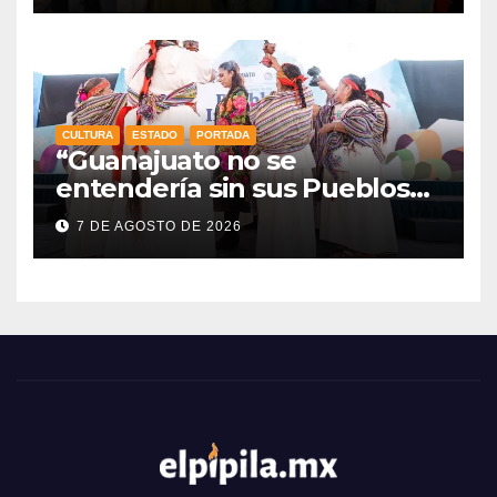
CULTURA
ESTADO
PORTADA
“Guanajuato no se
entendería sin sus Pueblos
Indígenas”: Libia Dennise
7 DE AGOSTO DE 2026
fortalece el orgullo del
estado