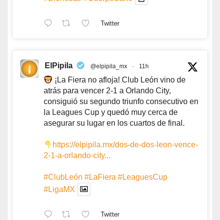
Twitter
ElPipila
@elpipila_mx
·
11h
¡La Fiera no afloja! Club León vino de
atrás para vencer 2-1 a Orlando City,
consiguió su segundo triunfo consecutivo en
la Leagues Cup y quedó muy cerca de
asegurar su lugar en los cuartos de final.
https://elpipila.mx/dos-de-dos-leon-vence-
2-1-a-orlando-city...
#ClubLeón
#LaFiera
#LeaguesCup
#LigaMX
Twitter