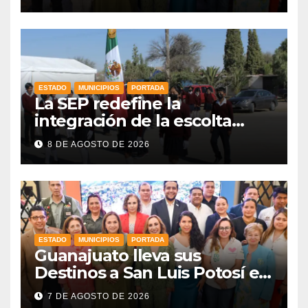
ESTADO
MUNICIPIOS
PORTADA
La SEP redefine la
integración de la escolta
escolar prioritando la
8 DE AGOSTO DE 2026
inclusión
ESTADO
MUNICIPIOS
PORTADA
Guanajuato lleva sus
Destinos a San Luis Potosí en
vísperas de la FENAPO
7 DE AGOSTO DE 2026