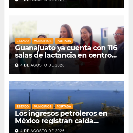
ESTADO
MUNICIPIOS
PORTADA
Guanajuato ya cuenta con 116
salas de lactancia en centros
de trabajo: Gobernadora
4 DE AGOSTO DE 2026
ESTADO
MUNICIPIOS
PORTADA
Los ingresos petroleros en
México registran caída
drástica en una década
4 DE AGOSTO DE 2026