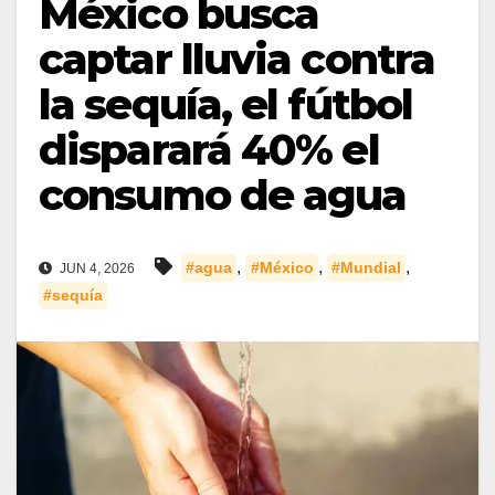
México busca
captar lluvia contra
la sequía, el fútbol
disparará 40% el
consumo de agua
,
,
,
#agua
#México
#Mundial
JUN 4, 2026
#sequía