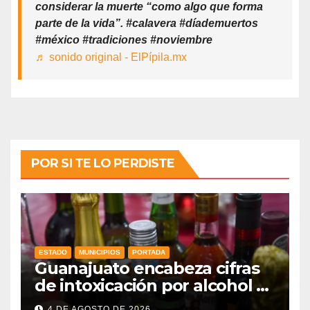
considerar la muerte “como algo que forma
parte de la vida”. #calavera #díademuertos
#méxico #tradiciones #noviembre
♬ sonido original - ElPípila.mx
POR SI TE LO PERDISTE
ESTADO
MUNICIPIOS
PORTADA
Guanajuato encabeza cifras
de intoxicación por alcohol a
nivel nacional
4 DE AGOSTO DE 2026