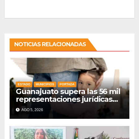
NOTICIAS RELACIONADAS
ESTADO
MUNICIPIOS
PORTADA
Guanajuato supera las 56 mil
representaciones jurídicas
para tutelar los derechos de
AGO 5, 2026
la niñez