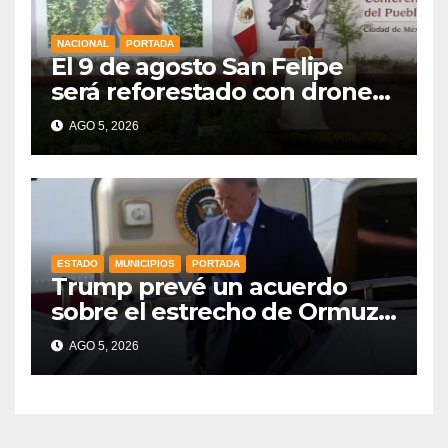
NACIONAL
PORTADA
El 9 de agosto San Felipe
será reforestado con drones,
como parte de la Jornada
AGO 5, 2026
Nacional a la que se suma
Libia
ESTADO
MUNICIPIOS
PORTADA
Trump prevé un acuerdo
sobre el estrecho de Ormuz
esta misma semana
AGO 5, 2026