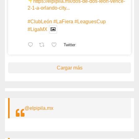
https://elpipila.mx/dos-de-dos-leon-vence-
2-1-a-orlando-city...
#ClubLeón
#LaFiera
#LeaguesCup
#LigaMX
Twitter
Cargar más
@elpipila.mx