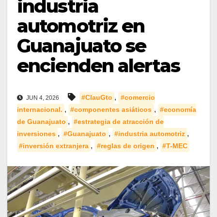
industria
automotriz en
Guanajuato se
encienden alertas
,
#ClauGto
#comercio
JUN 4, 2026
,
,
internacional.
#componentes asiáticos
#economía
,
de Guanajuato
#estrategia de atracción de
,
,
,
inversiones
#Guanajuato
#industria automotriz
,
,
#inversión extranjera
#reglas de origen
#T-MEC