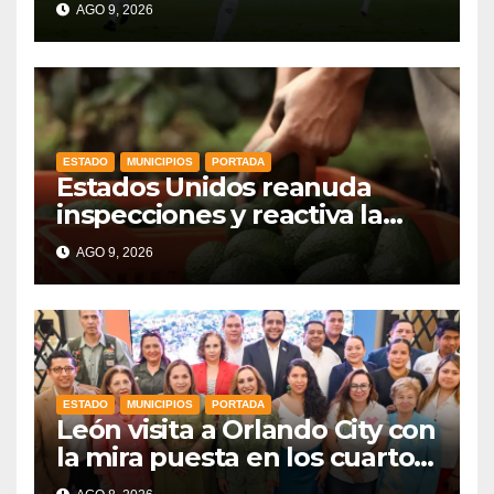
AGO 9, 2026
ESTADO
MUNICIPIOS
PORTADA
Estados Unidos reanuda
inspecciones y reactiva la
exportación de aguacate
AGO 9, 2026
mexicano
ESTADO
MUNICIPIOS
PORTADA
León visita a Orlando City con
la mira puesta en los cuartos
de final