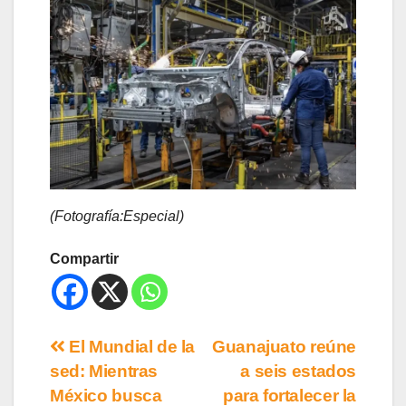
(Fotografía:Especial)
Compartir
El Mundial de la
Guanajuato reúne
sed: Mientras
a seis estados
México busca
para fortalecer la