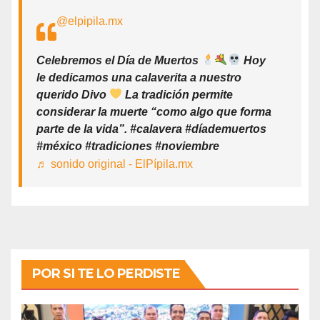
@elpipila.mx
Celebremos el Día de Muertos
Hoy
le dedicamos una calaverita a nuestro
querido Divo
La tradición permite
considerar la muerte “como algo que forma
parte de la vida”. #calavera #díademuertos
#méxico #tradiciones #noviembre
♬ sonido original - ElPípila.mx
POR SI TE LO PERDISTE