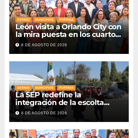
ESTADO
MUNICIPIOS
PORTADA
León visita a Orlando City con
la mira puesta en los cuartos
de final
8 DE AGOSTO DE 2026
ESTADO
MUNICIPIOS
PORTADA
La SEP redefine la
integración de la escolta
escolar prioritando la
8 DE AGOSTO DE 2026
inclusión