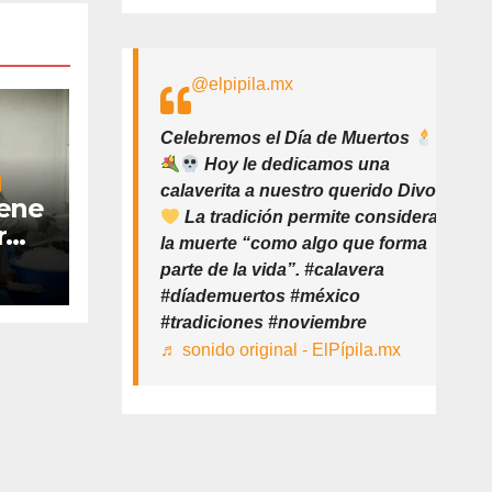
@elpipila.mx
Celebremos el Día de Muertos
Hoy le dedicamos una
calaverita a nuestro querido Divo
iene
La tradición permite considerar
r
la muerte “como algo que forma
parte de la vida”. #calavera
#díademuertos #méxico
#tradiciones #noviembre
♬ sonido original - ElPípila.mx