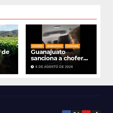
ESTADO
MUNICIPIOS
PORTADA
e de
Guanajuato
sanciona a chofer
de transporte
6 DE AGOSTO DE 2026
as
turístico e
es
intensifica
s y
operativos de
vigilancia