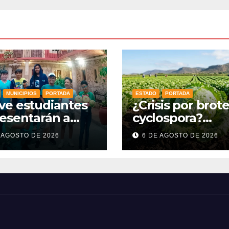
MUNICIPIOS
PORTADA
ESTADO
PORTADA
ve estudiantes
¿Crisis por brot
esentarán a
cyclospora?
ajuato en la
Guanajuato
 AGOSTO DE 2026
6 DE AGOSTO DE 2026
mpiada Mexicana
mantiene intact
Matemáticas
sus exportacion
6
agroalimentaria
crece 25%