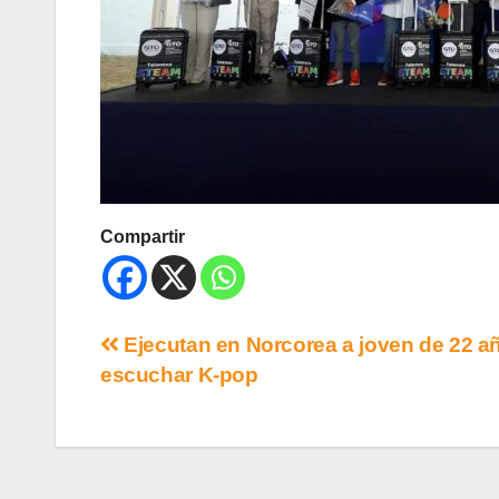
Compartir
Ejecutan en Norcorea a joven de 22 a
escuchar K-pop