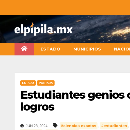
ESTADO
MUNICIPIOS
NACIO
ESTADO
PORTADA
Estudiantes genios
logros
,
#ciencias exactas
#estudiantes
JUN 28, 2024