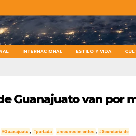
NAL
INTERNACIONAL
ESTILO Y VIDA
CUL
 de Guanajuato van por 
,
,
,
,
#Guanajuato
#portada
#reconocimientos
#Secretaría de