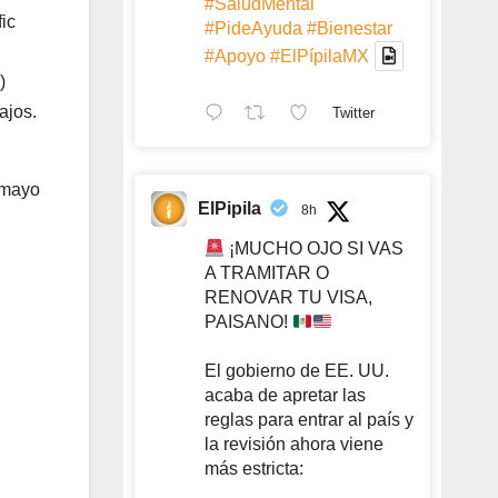
#SaludMental
ic
#PideAyuda
#Bienestar
#Apoyo
#ElPípilaMX
)
ajos.
Twitter
 mayo
ElPipila
8h
¡MUCHO OJO SI VAS
A TRAMITAR O
RENOVAR TU VISA,
PAISANO!
El gobierno de EE. UU.
acaba de apretar las
reglas para entrar al país y
la revisión ahora viene
más estricta: