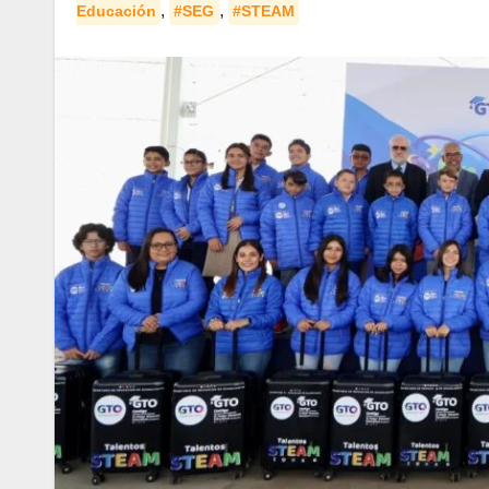
,
,
Educación
#SEG
#STEAM