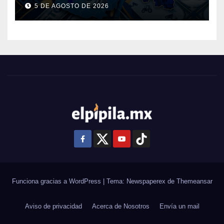
Guanajuato: ¿en qué se usará
5 DE AGOSTO DE 2026
este dinero?
Funciona gracias a WordPress
|
Tema: Newspaperex de
Themeansar
Aviso de privacidad
Acerca de Nosotros
Envía un mail