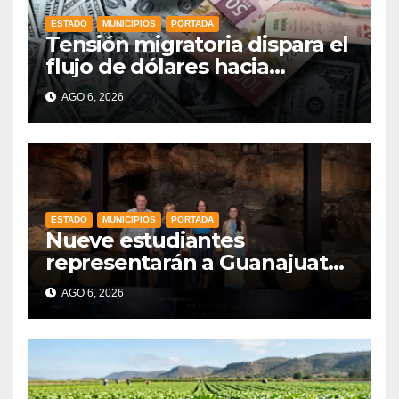
ESTADO
MUNICIPIOS
PORTADA
Tensión migratoria dispara el
flujo de dólares hacia
municipios de Guanajuato
AGO 6, 2026
ESTADO
MUNICIPIOS
PORTADA
Nueve estudiantes
representarán a Guanajuato
en la Olimpiada Mexicana de
AGO 6, 2026
Matemáticas 2026