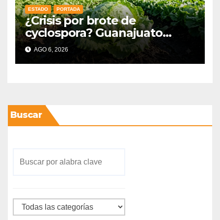
ESTADO
PORTADA
¿Crisis por brote de
cyclospora? Guanajuato
mantiene intactas sus
AGO 6, 2026
exportaciones
agroalimentarias y crece 25%
Buscar