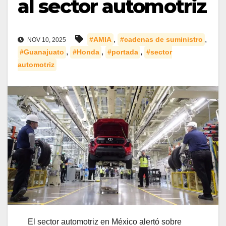
al sector automotriz
,
,
#AMIA
#cadenas de suministro
NOV 10, 2025
,
,
,
#Guanajuato
#Honda
#portada
#sector
automotriz
El sector automotriz en México alertó sobre