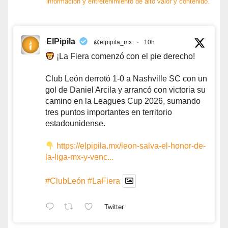
información y entretenimiento de alto valor y contenido.
ElPipila
@elpipila_mx
·
10h
¡La Fiera comenzó con el pie derecho!
Club León derrotó 1-0 a Nashville SC con un
gol de Daniel Arcila y arrancó con victoria su
camino en la Leagues Cup 2026, sumando
tres puntos importantes en territorio
estadounidense.
https://elpipila.mx/leon-salva-el-honor-de-
la-liga-mx-y-venc...
#ClubLeón
#LaFiera
Twitter