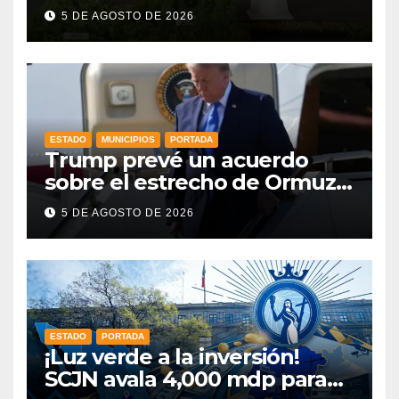
como parte de la Jornada
5 DE AGOSTO DE 2026
Nacional a la que se suma
Libia
ESTADO
MUNICIPIOS
PORTADA
Trump prevé un acuerdo
sobre el estrecho de Ormuz
esta misma semana
5 DE AGOSTO DE 2026
ESTADO
PORTADA
¡Luz verde a la inversión!
SCJN avala 4,000 mdp para