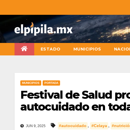
ESTADO
MUNICIPIOS
NACIO
MUNICIPIOS
PORTADA
Festival de Salud pr
autocuidado en todas
,
,
#autocuidado
#Celaya
#nutrició
JUN 9, 2025