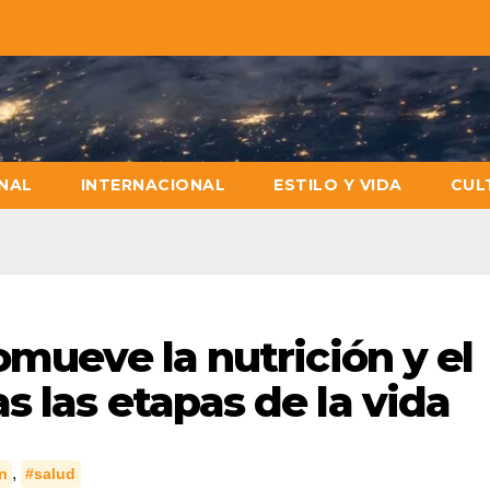
NAL
INTERNACIONAL
ESTILO Y VIDA
CUL
omueve la nutrición y el
 las etapas de la vida
,
n
#salud