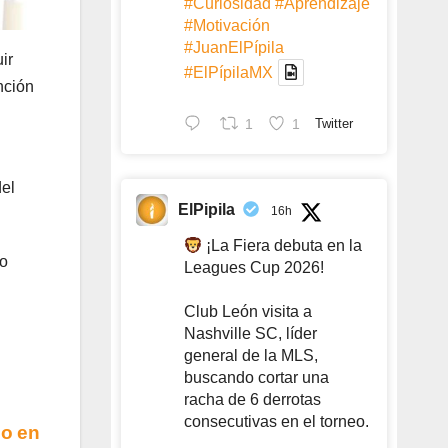
#Curiosidad
#Aprendizaje
#Motivación
#JuanElPípila
ir
#ElPípilaMX
nción
1
1
Twitter
del
ElPipila
16h
¡La Fiera debuta en la
do
Leagues Cup 2026!
Club León visita a
Nashville SC, líder
general de la MLS,
buscando cortar una
racha de 6 derrotas
consecutivas en el torneo.
do en