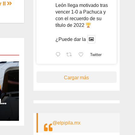
y II
León llega motivado tras
vencer 1-0 a Pachuca y
con el recuerdo de su
título de 2022
¿Puede dar la
Twitter
Cargar más
l
muz
ana
@elpipila.mx