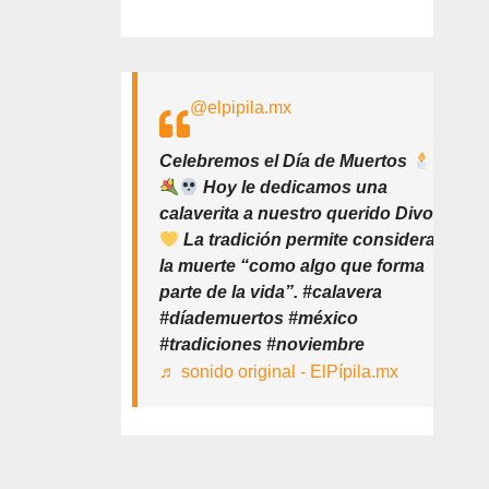
@elpipila.mx
Celebremos el Día de Muertos
Hoy le dedicamos una
calaverita a nuestro querido Divo
La tradición permite considerar
la muerte “como algo que forma
parte de la vida”. #calavera
#díademuertos #méxico
#tradiciones #noviembre
♬ sonido original - ElPípila.mx