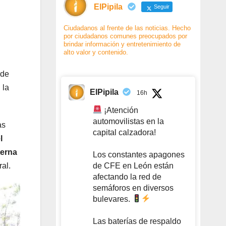
ElPipila
Seguir
Ciudadanos al frente de las noticias. Hecho
por ciudadanos comunes preocupados por
brindar información y entretenimiento de
alto valor y contenido.
 de
 la
ElPipila
16h
¡Atención
automovilistas en la
as
capital calzadora!
l
terna
Los constantes apagones
de CFE en León están
ral.
afectando la red de
semáforos en diversos
bulevares.
Las baterías de respaldo