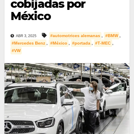
cobijadas por
México
,
,
#automotrices alemanas
#BMW
ABR 3, 2025
,
,
,
,
#Mercedes Benz
#México
#portada
#T-MEC
#VW