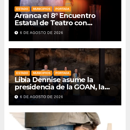
ESTADO
MUNICIPIOS
PORTADA
Arranca el 8° Encuentro
Estatal de Teatro con
producciones locales
6 DE AGOSTO DE 2026
ESTADO
MUNICIPIOS
PORTADA
Libia Dennise asume la
presidencia de la GOAN, la
alianza de gobernadores del
6 DE AGOSTO DE 2026
PAN