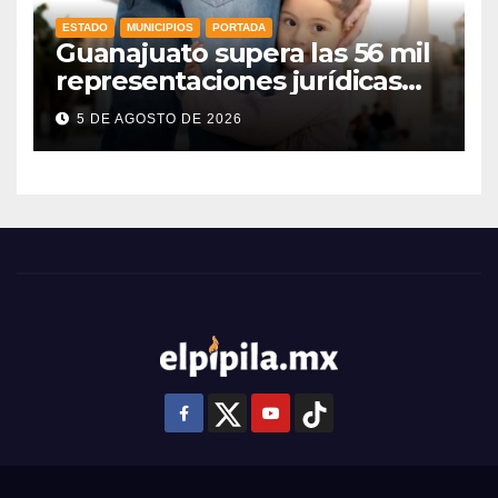
ESTADO
MUNICIPIOS
PORTADA
Guanajuato supera las 56 mil
representaciones jurídicas
para tutelar los derechos de
5 DE AGOSTO DE 2026
la niñez