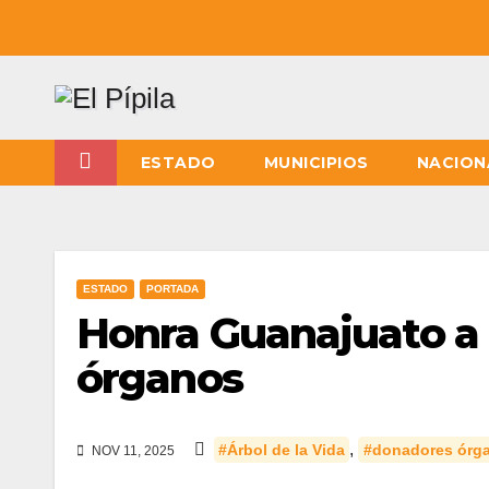
ESTADO
MUNICIPIOS
NACION
ESTADO
PORTADA
Honra Guanajuato a 
órganos
,
#Árbol de la Vida
#donadores órg
NOV 11, 2025