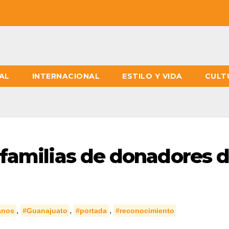
AL
INTERNACIONAL
ESTILO Y VIDA
CULT
familias de donadores 
,
,
,
anos
#Guanajuato
#portada
#reconocimiento