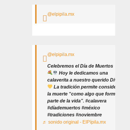
@elpipila.mx
@elpipila.mx
Celebremos el Día de Muertos
Hoy le dedicamos una
calaverita a nuestro querido Divo
La tradición permite considerar
la muerte “como algo que forma
parte de la vida”. #calavera
#díademuertos #méxico
#tradiciones #noviembre
♬ sonido original - ElPípila.mx