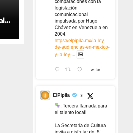
comparaciones con la
legislación
comunicacional
al
impulsada por Hugo
Chávez en Venezuela en
2004.
https://elpipila.mx/la-ley-
de-audiencias-en-mexico-
y-la-ley-...
Twitter
ElPipila
3h
¡Tercera llamada para
el talento local!
La Secretaría de Cultura
invita a disfrutar del 8°