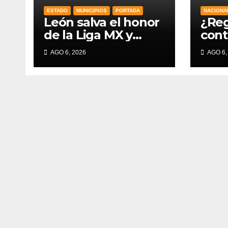
ESTADO
MUNICIPIOS
PORTADA
NACIONA
León salva el honor
¿Reg
de la Liga MX y
cont
vence 1-0 a
fant
AGO 6, 2026
AGO 6,
Nashville en la
Reso
Leagues Cup 2026
vene
con 
Audi
Méx