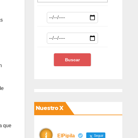
as
n
de
Nuestro X
ra que
ElPipila
Seguir