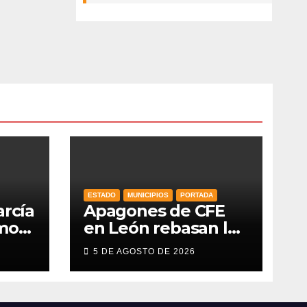
ESTADO
MUNICIPIOS
PORTADA
arcía
Apagones de CFE
omo
en León rebasan la
capacidad de
5 DE AGOSTO DE 2026
del
respaldo en red de
semáforos