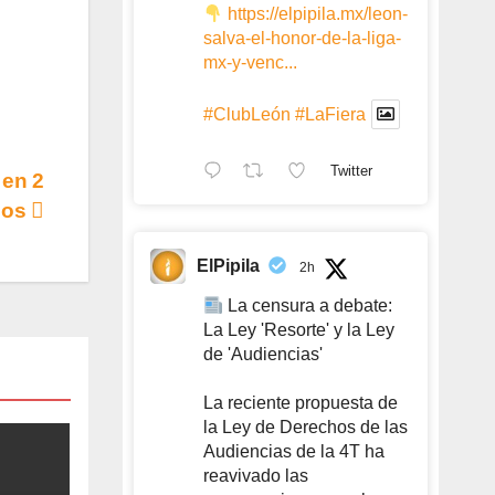
https://elpipila.mx/leon-
salva-el-honor-de-la-liga-
mx-y-venc...
#ClubLeón
#LaFiera
Twitter
 en 2
ios
ElPipila
2h
La censura a debate:
La Ley 'Resorte' y la Ley
de 'Audiencias'
La reciente propuesta de
la Ley de Derechos de las
Audiencias de la 4T ha
reavivado las