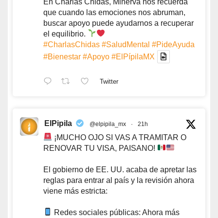
En Charlas Chidas, Minerva nos recuerda
que cuando las emociones nos abruman,
buscar apoyo puede ayudarnos a recuperar
el equilibrio.
#CharlasChidas
#SaludMental
#PideAyuda
#Bienestar
#Apoyo
#ElPípilaMX
Twitter
ElPipila
@elpipila_mx
·
21h
¡MUCHO OJO SI VAS A TRAMITAR O
RENOVAR TU VISA, PAISANO!
El gobierno de EE. UU. acaba de apretar las
reglas para entrar al país y la revisión ahora
viene más estricta:
Redes sociales públicas: Ahora más