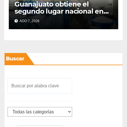
Guanajuato obtiene el
segundo lugar nacional en
procuración de órganos
AGO 7, 2026
Buscar