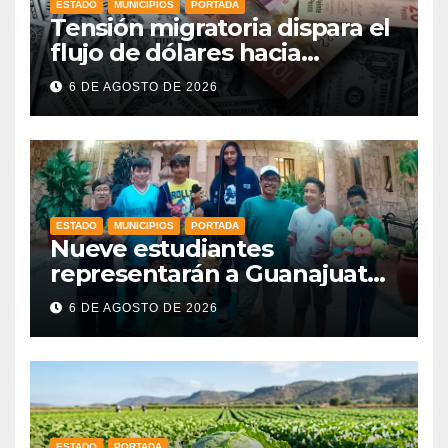
ESTADO
MUNICIPIOS
PORTADA
Tensión migratoria dispara el
flujo de dólares hacia
municipios de Guanajuato
6 DE AGOSTO DE 2026
ESTADO
MUNICIPIOS
PORTADA
Nueve estudiantes
representarán a Guanajuato
en la Olimpiada Mexicana de
6 DE AGOSTO DE 2026
Matemáticas 2026
ESTADO
PORTADA