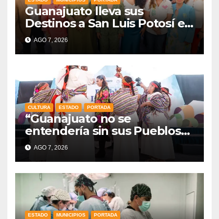
Guanajuato lleva sus
Destinos a San Luis Potosí en
vísperas de la FENAPO
AGO 7, 2026
CULTURA
ESTADO
PORTADA
“Guanajuato no se
entendería sin sus Pueblos
Indígenas”: Libia Dennise
AGO 7, 2026
fortalece el orgullo del
estado
ESTADO
MUNICIPIOS
PORTADA