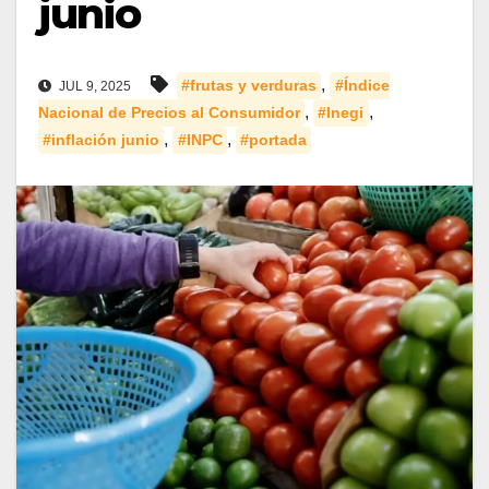
junio
,
#frutas y verduras
#Índice
JUL 9, 2025
,
,
Nacional de Precios al Consumidor
#Inegi
,
,
#inflación junio
#INPC
#portada