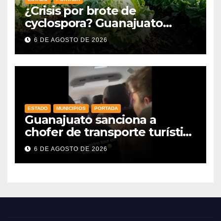
¿Crisis por brote de
cyclospora? Guanajuato
mantiene intactas sus
6 DE AGOSTO DE 2026
exportaciones
agroalimentarias y crece 25%
ESTADO
MUNICIPIOS
PORTADA
Guanajuato sanciona a
chofer de transporte turístico
e intensifica operativos de
6 DE AGOSTO DE 2026
vigilancia