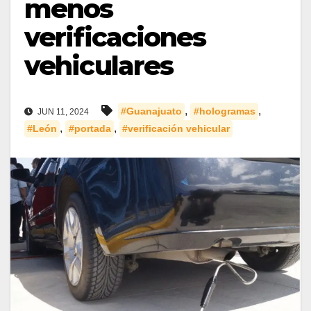
menos
verificaciones
vehiculares
,
,
#Guanajuato
#hologramas
JUN 11, 2024
,
,
#León
#portada
#verificación vehicular