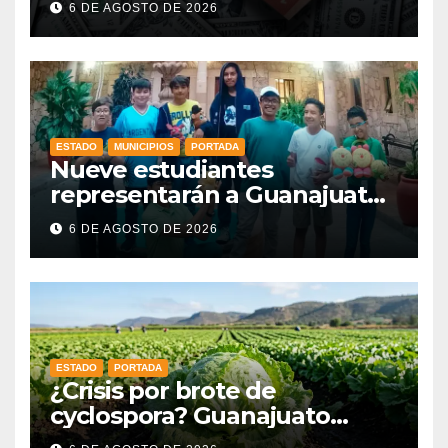
6 DE AGOSTO DE 2026
ESTADO
MUNICIPIOS
PORTADA
Nueve estudiantes
representarán a Guanajuato
en la Olimpiada Mexicana de
6 DE AGOSTO DE 2026
Matemáticas 2026
ESTADO
PORTADA
¿Crisis por brote de
cyclospora? Guanajuato
mantiene intactas sus