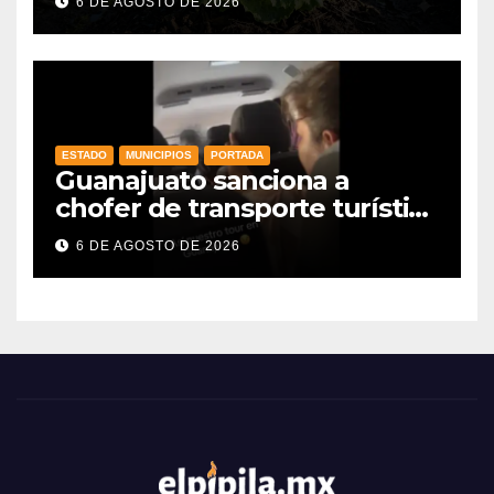
6 DE AGOSTO DE 2026
exportaciones
agroalimentarias y crece 25%
ESTADO
MUNICIPIOS
PORTADA
Guanajuato sanciona a
chofer de transporte turístico
e intensifica operativos de
6 DE AGOSTO DE 2026
vigilancia