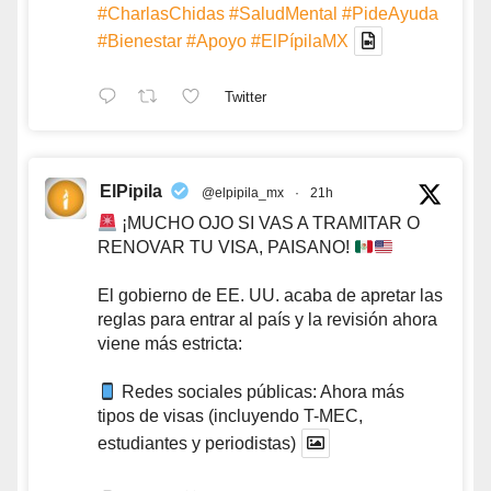
#CharlasChidas
#SaludMental
#PideAyuda
#Bienestar
#Apoyo
#ElPípilaMX
Twitter
ElPipila
@elpipila_mx
·
21h
¡MUCHO OJO SI VAS A TRAMITAR O
RENOVAR TU VISA, PAISANO!
El gobierno de EE. UU. acaba de apretar las
reglas para entrar al país y la revisión ahora
viene más estricta:
Redes sociales públicas: Ahora más
tipos de visas (incluyendo T-MEC,
estudiantes y periodistas)