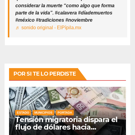
considerar la muerte “como algo que forma
parte de la vida”. #calavera #díademuertos
#méxico #tradiciones #noviembre
♬ sonido original - ElPípila.mx
POR SI TE LO PERDISTE
ESTADO
MUNICIPIOS
PORTADA
Tensión migratoria dispara el
flujo de dólares hacia
municipios de Guanajuato