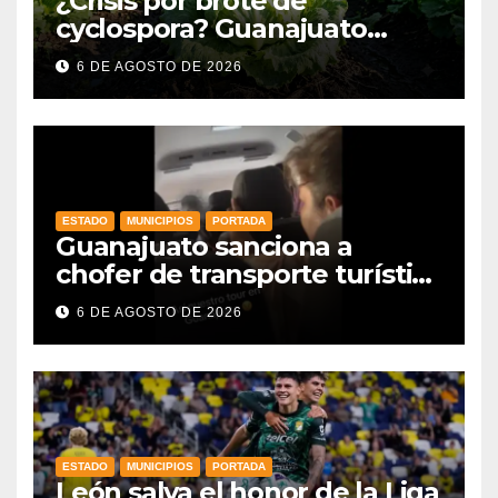
¿Crisis por brote de
cyclospora? Guanajuato
mantiene intactas sus
6 DE AGOSTO DE 2026
exportaciones
agroalimentarias y crece 25%
ESTADO
MUNICIPIOS
PORTADA
Guanajuato sanciona a
chofer de transporte turístico
e intensifica operativos de
6 DE AGOSTO DE 2026
vigilancia
ESTADO
MUNICIPIOS
PORTADA
León salva el honor de la Liga