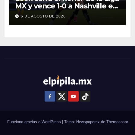
MX y vence 1-0 a Nashville en
la Leagues Cup 2026
6 DE AGOSTO DE 2026
Funciona gracias a WordPress
|
Tema: Newspaperex de
Themeansar