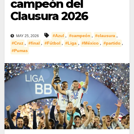
campeón del
Clausura 2026
,
,
,
#Azul
#campeón
#clausura
MAY 25, 2026
,
,
,
,
,
,
#Cruz
#final
#Fútbol
#Liga
#México
#partido
#Pumas