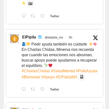
Twitter
ElPipila
@elpipila_mx
·
5h
Pedir ayuda también es cuidarte
En Charlas Chidas, Minerva nos recuerda
que cuando las emociones nos abruman,
buscar apoyo puede ayudarnos a recuperar
el equilibrio.
#CharlasChidas
#SaludMental
#PideAyuda
#Bienestar
#Apoyo
#ElPípilaMX
Twitter