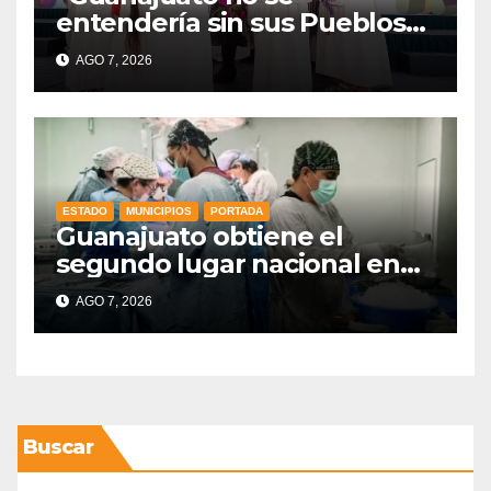
entendería sin sus Pueblos
Indígenas”: Libia Dennise
AGO 7, 2026
fortalece el orgullo del
estado
ESTADO
MUNICIPIOS
PORTADA
Guanajuato obtiene el
segundo lugar nacional en
procuración de órganos
AGO 7, 2026
Buscar