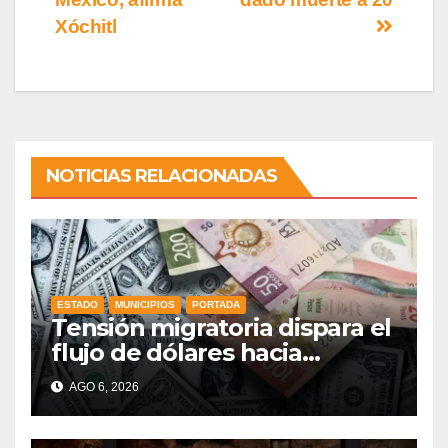
Xóchitl
NOTICIAS RELACIONADAS
ESTADO
MUNICIPIOS
PORTADA
Tensión migratoria dispara el
flujo de dólares hacia
municipios de Guanajuato
AGO 6, 2026