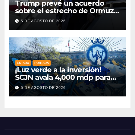
Trump prevé un acuerdo
sobre el estrecho de Ormuz
esta misma semana
5 DE AGOSTO DE 2026
ESTADO
PORTADA
¡Luz verde a la inversión!
SCJN avala 4,000 mdp para
Guanajuato: ¿en qué se usará
5 DE AGOSTO DE 2026
este dinero?