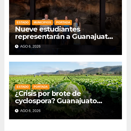
ESTADO
MUNICIPIOS
PORTADA
Nueve estudiantes
representarán a Guanajuato
en la Olimpiada Mexicana de
AGO 6, 2026
Matemáticas 2026
ESTADO
PORTADA
¿Crisis por brote de
cyclospora? Guanajuato
mantiene intactas sus
AGO 6, 2026
exportaciones
agroalimentarias y crece 25%