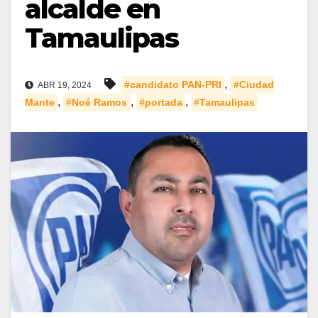
alcalde en
Tamaulipas
,
#candidato PAN-PRI
#Ciudad
ABR 19, 2024
,
,
,
Mante
#Noé Ramos
#portada
#Tamaulipas