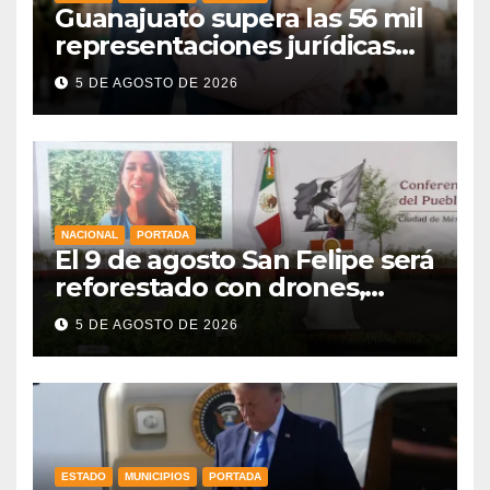
Guanajuato supera las 56 mil
representaciones jurídicas
para tutelar los derechos de
5 DE AGOSTO DE 2026
la niñez
NACIONAL
PORTADA
El 9 de agosto San Felipe será
reforestado con drones,
como parte de la Jornada
5 DE AGOSTO DE 2026
Nacional a la que se suma
Libia
ESTADO
MUNICIPIOS
PORTADA