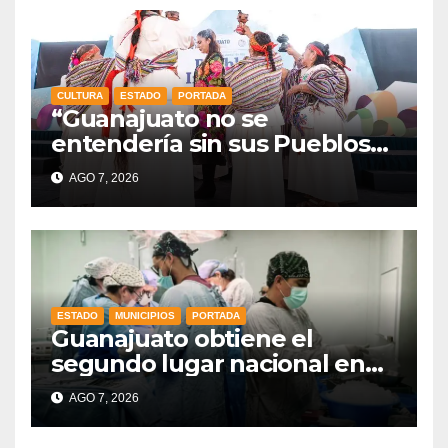
CULTURA
ESTADO
PORTADA
“Guanajuato no se
entendería sin sus Pueblos
Indígenas”: Libia Dennise
AGO 7, 2026
fortalece el orgullo del
estado
ESTADO
MUNICIPIOS
PORTADA
Guanajuato obtiene el
segundo lugar nacional en
procuración de órganos
AGO 7, 2026