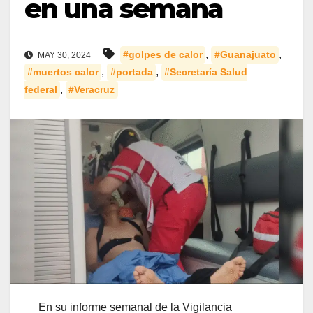
en una semana
,
,
#golpes de calor
#Guanajuato
MAY 30, 2024
,
,
#muertos calor
#portada
#Secretaría Salud
,
federal
#Veracruz
En su informe semanal de la Vigilancia