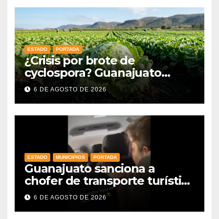
ESTADO
PORTADA
¿Crisis por brote de
cyclospora? Guanajuato
mantiene intactas sus
6 DE AGOSTO DE 2026
exportaciones
agroalimentarias y crece 25%
ESTADO
MUNICIPIOS
PORTADA
Guanajuato sanciona a
chofer de transporte turístico
e intensifica operativos de
6 DE AGOSTO DE 2026
vigilancia