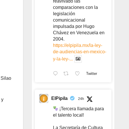
reavivado las
comparaciones con la
legislación
comunicacional
impulsada por Hugo
Chávez en Venezuela en
2004.
https://elpipila.mx/la-ley-
de-audiencias-en-mexico-
y-la-ley-...
Twitter
 Silao
ElPipila
24h
 y
¡Tercera llamada para
el talento local!
La Secretaría de Cultura