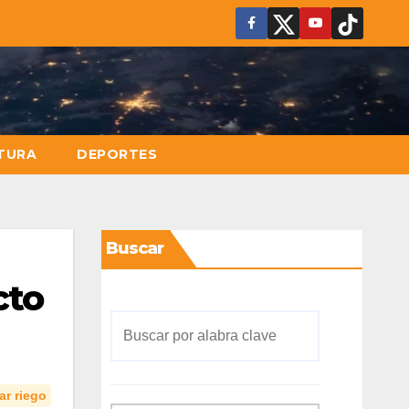
TURA
DEPORTES
Buscar
cto
ar riego