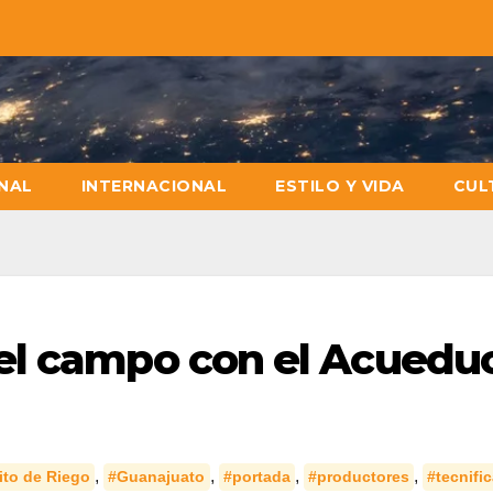
NAL
INTERNACIONAL
ESTILO Y VIDA
CUL
el campo con el Acuedu
,
,
,
,
ito de Riego
#Guanajuato
#portada
#productores
#tecnific