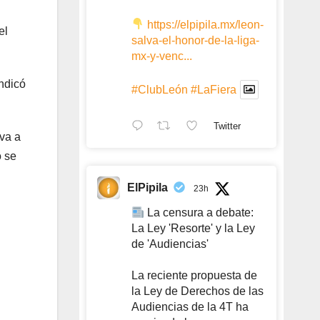
https://elpipila.mx/leon-
el
salva-el-honor-de-la-liga-
mx-y-venc...
indicó
#ClubLeón
#LaFiera
Twitter
 va a
o se
ElPipila
23h
La censura a debate:
La Ley 'Resorte' y la Ley
de 'Audiencias'
La reciente propuesta de
la Ley de Derechos de las
Audiencias de la 4T ha