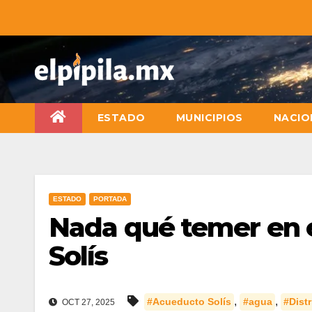
ESTADO
MUNICIPIOS
NACIO
ESTADO
PORTADA
Nada qué temer en 
Solís
,
,
#Acueducto Solís
#agua
#Distr
OCT 27, 2025