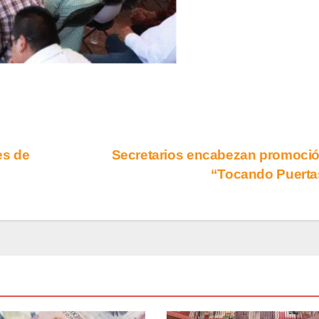
es de
Secretarios encabezan promoci
“Tocando Puert