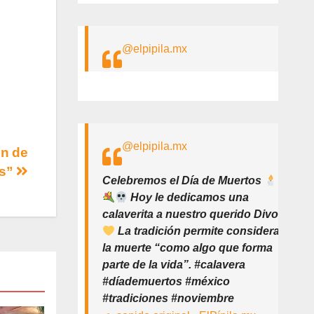
@elpipila.mx
@elpipila.mx
ón de
as”
Celebremos el Día de Muertos
Hoy le dedicamos una
calaverita a nuestro querido Divo
La tradición permite considerar
la muerte “como algo que forma
parte de la vida”. #calavera
#díademuertos #méxico
#tradiciones #noviembre