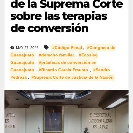
de la Suprema Corte
sobre las terapias
de conversión
,
#Código Penal
#Congreso de
MAY 27, 2026
,
,
Guanajuato
#derecho familiar
#Ecosieg
,
Guanajuato
#prácticas de conversión en
,
,
Guanajuato
#Ricardo García Frausto
#Sandra
,
Pedroza
#Suprema Corte de Justicia de la Nación