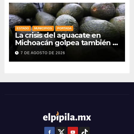
ESTADO
MUNICIPIOS
PORTADA
La crisis del aguacate en
Michoacán golpea también a
productores de Guanajuato
7 DE AGOSTO DE 2026