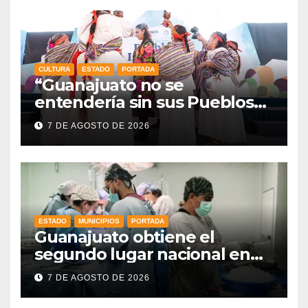
CULTURA
ESTADO
PORTADA
“Guanajuato no se
entendería sin sus Pueblos
Indígenas”: Libia Dennise
7 DE AGOSTO DE 2026
fortalece el orgullo del
estado
ESTADO
MUNICIPIOS
PORTADA
Guanajuato obtiene el
segundo lugar nacional en
procuración de órganos
7 DE AGOSTO DE 2026