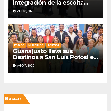
integración de la escolta
escolar prioritando la
AGO 8, 2026
inclusión
ESTADO
MUNICIPIOS
PORTADA
Guanajuato lleva sus
Destinos a San Luis Potosí en
vísperas de la FENAPO
AGO 7, 2026
Buscar