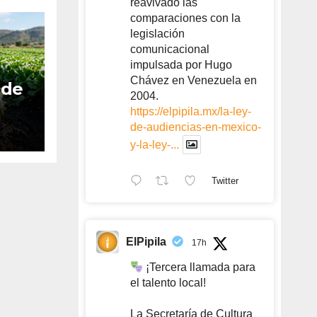
reavivado las
comparaciones con la
legislación
comunicacional
impulsada por Hugo
Chávez en Venezuela en
 de
2004.
https://elpipila.mx/la-ley-
de-audiencias-en-mexico-
as
y-la-ley-...
es
 y
Twitter
ElPipila
17h
¡Tercera llamada para
el talento local!
La Secretaría de Cultura