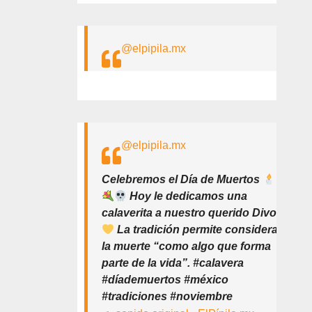
@elpipila.mx
@elpipila.mx
Celebremos el Día de Muertos
Hoy le dedicamos una
calaverita a nuestro querido Divo
La tradición permite considerar
la muerte “como algo que forma
parte de la vida”. #calavera
#díademuertos #méxico
#tradiciones #noviembre