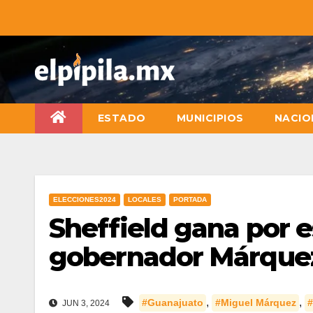
ESTADO
MUNICIPIOS
NACIO
ELECCIONES2024
LOCALES
PORTADA
Sheffield gana por 
gobernador Márque
,
,
#Guanajuato
#Miguel Márquez
#
JUN 3, 2024