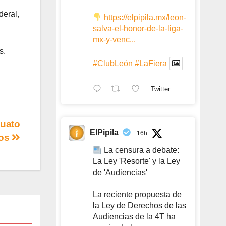
deral,
https://elpipila.mx/leon-
salva-el-honor-de-la-liga-
mx-y-venc...
s.
#ClubLeón
#LaFiera
Twitter
juato
ElPipila
16h
tos
La censura a debate:
La Ley 'Resorte' y la Ley
de 'Audiencias'
La reciente propuesta de
la Ley de Derechos de las
Audiencias de la 4T ha