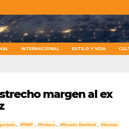
NAL
INTERNACIONAL
ESTILO Y VIDA
CUL
estrecho margen al ex
z
,
,
,
,
portada
#PREP
#Profeco
#Ricardo Sheffield
#Senado