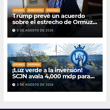
ESTADO
MUNICIPIOS
PORTADA
Trump prevé un acuerdo
sobre el estrecho de Ormuz
esta misma semana
5 DE AGOSTO DE 2026
ESTADO
PORTADA
¡Luz verde a la inversión!
SCJN avala 4,000 mdp para
Guanajuato: ¿en qué se usará
5 DE AGOSTO DE 2026
este dinero?