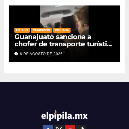
agroalimentarias y crece 25%
ESTADO
MUNICIPIOS
PORTADA
Guanajuato sanciona a
chofer de transporte turístico
e intensifica operativos de
6 DE AGOSTO DE 2026
vigilancia