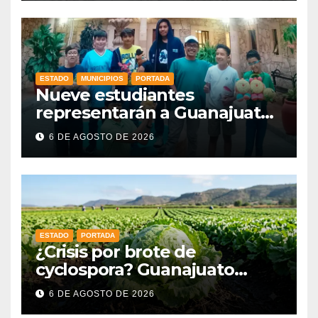
ESTADO
MUNICIPIOS
PORTADA
Nueve estudiantes
representarán a Guanajuato
en la Olimpiada Mexicana de
6 DE AGOSTO DE 2026
Matemáticas 2026
ESTADO
PORTADA
¿Crisis por brote de
cyclospora? Guanajuato
mantiene intactas sus
6 DE AGOSTO DE 2026
exportaciones