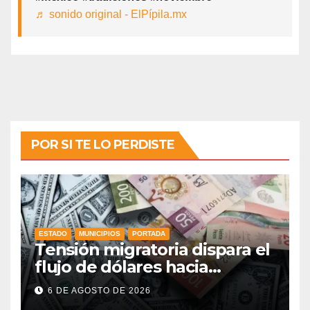
♬ sonido original - ElPípila.mx
POR SI TE LO PERDISTE
ESTADO
MUNICIPIOS
PORTADA
Tensión migratoria dispara el
flujo de dólares hacia
municipios de Guanajuato
6 DE AGOSTO DE 2026