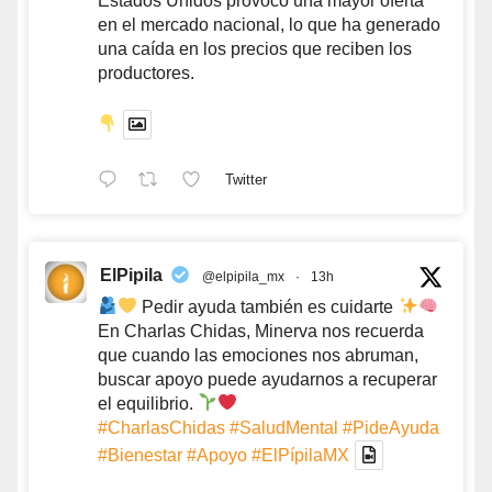
Estados Unidos provocó una mayor oferta
en el mercado nacional, lo que ha generado
una caída en los precios que reciben los
productores.
Twitter
ElPipila
@elpipila_mx
·
13h
Pedir ayuda también es cuidarte
En Charlas Chidas, Minerva nos recuerda
que cuando las emociones nos abruman,
buscar apoyo puede ayudarnos a recuperar
el equilibrio.
#CharlasChidas
#SaludMental
#PideAyuda
#Bienestar
#Apoyo
#ElPípilaMX