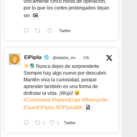
únicamente cinco horas de operación,
por lo que los cortes prolongados dejan
sin
Twitter
ElPipila
@elpipila_mx
·
13h
Nunca dejes de sorprenderte
Siempre hay algo nuevo por descubrir.
Mantén viva la curiosidad, porque
aprender también es una forma de
disfrutar la vida. ¡Wujú!
#Curiosidad
#Aprendizaje
#Motivación
#JuanElPípila
#ElPípilaMX
1
1
Twitter