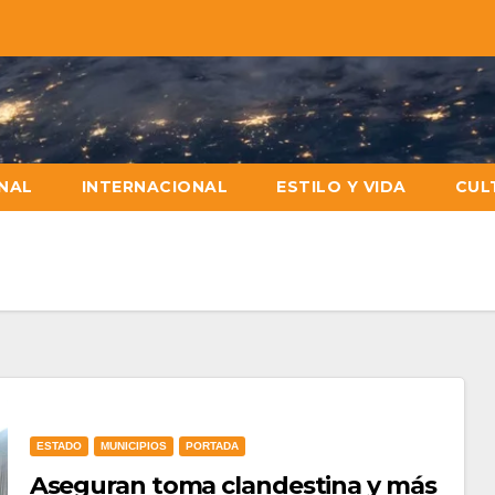
NAL
INTERNACIONAL
ESTILO Y VIDA
CUL
ESTADO
MUNICIPIOS
PORTADA
Aseguran toma clandestina y más