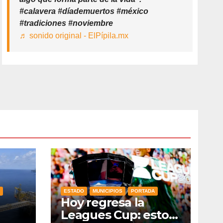
#calavera #díademuertos #méxico
#tradiciones #noviembre
♬ sonido original - ElPípila.mx
ESTADO
MUNICIPIOS
PORTADA
Hoy regresa la
Leagues Cup: esto