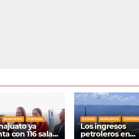
MUNICIPIOS
PORTADA
ESTADO
MUNICIPIOS
PORTADA
ajuato ya
Los ingresos
ta con 116 salas
petroleros en