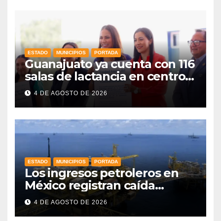
ESTADO
MUNICIPIOS
PORTADA
Guanajuato ya cuenta con 116
salas de lactancia en centros
de trabajo: Gobernadora
4 DE AGOSTO DE 2026
ESTADO
MUNICIPIOS
PORTADA
Los ingresos petroleros en
México registran caída
drástica en una década
4 DE AGOSTO DE 2026