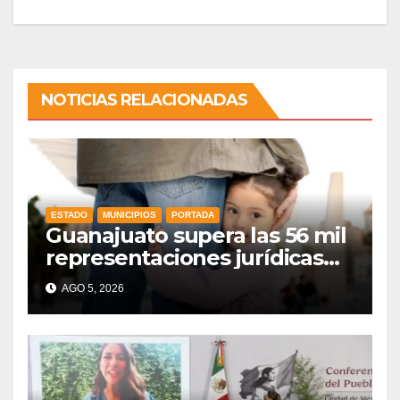
NOTICIAS RELACIONADAS
ESTADO
MUNICIPIOS
PORTADA
Guanajuato supera las 56 mil
representaciones jurídicas
para tutelar los derechos de
AGO 5, 2026
la niñez