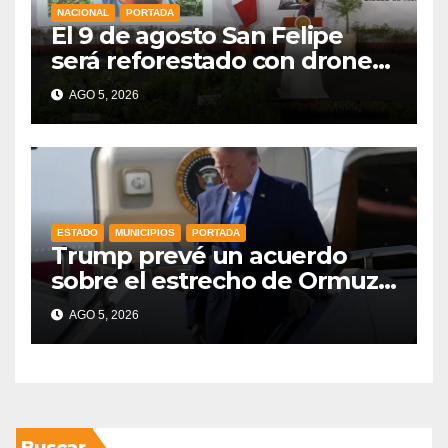
NACIONAL
PORTADA
El 9 de agosto San Felipe
será reforestado con drones,
como parte de la Jornada
AGO 5, 2026
Nacional a la que se suma
Libia
ESTADO
MUNICIPIOS
PORTADA
Trump prevé un acuerdo
sobre el estrecho de Ormuz
esta misma semana
AGO 5, 2026