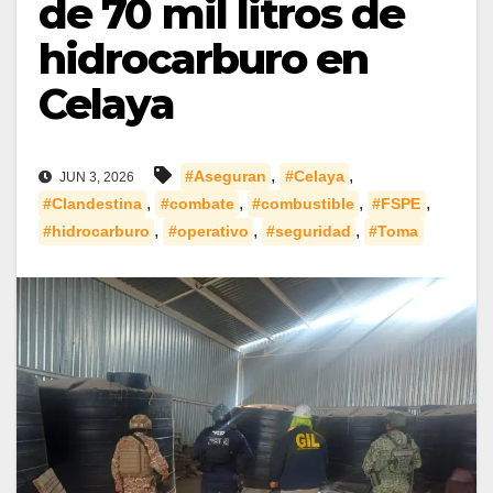
de 70 mil litros de
hidrocarburo en
Celaya
,
,
#Aseguran
#Celaya
JUN 3, 2026
,
,
,
,
#Clandestina
#combate
#combustible
#FSPE
,
,
,
#hidrocarburo
#operativo
#seguridad
#Toma