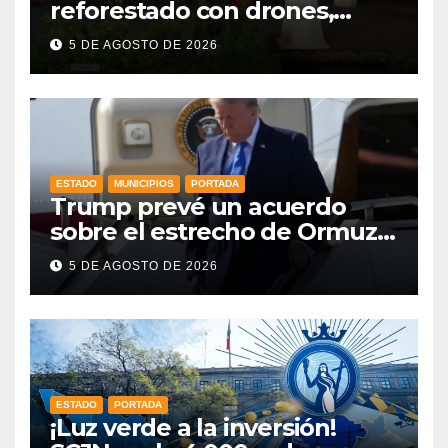
reforestado con drones,
como parte de la Jornada
5 DE AGOSTO DE 2026
Nacional a la que se suma
Libia
ESTADO
MUNICIPIOS
PORTADA
Trump prevé un acuerdo
sobre el estrecho de Ormuz
esta misma semana
5 DE AGOSTO DE 2026
ESTADO
PORTADA
¡Luz verde a la inversión!