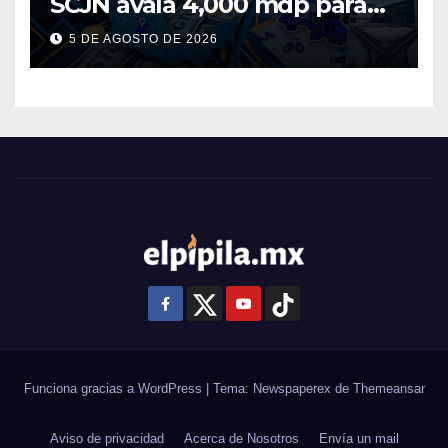
SCJN avala 4,000 mdp para
Guanajuato: ¿en qué se usará
5 DE AGOSTO DE 2026
este dinero?
Funciona gracias a WordPress
|
Tema: Newspaperex de
Themeansar
Aviso de privacidad
Acerca de Nosotros
Envía un mail