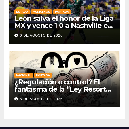
ESTADO
MUNICIPIOS
PORTADA
León salva el honor de la Liga
MX y vence 1-0 a Nashville en
la Leagues Cup 2026
6 DE AGOSTO DE 2026
NACIONAL
PORTADA
¿Regulación o control? El
fantasma de la “Ley Resorte”
venezolana revive con la
6 DE AGOSTO DE 2026
nueva Ley de Audiencias en
México