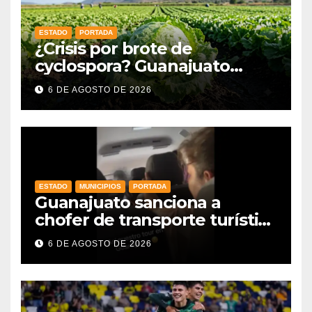
ESTADO
PORTADA
¿Crisis por brote de
cyclospora? Guanajuato
mantiene intactas sus
6 DE AGOSTO DE 2026
exportaciones
agroalimentarias y crece 25%
ESTADO
MUNICIPIOS
PORTADA
Guanajuato sanciona a
chofer de transporte turístico
e intensifica operativos de
6 DE AGOSTO DE 2026
vigilancia