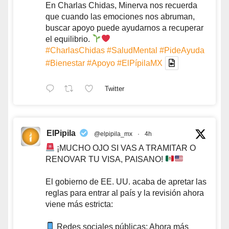
En Charlas Chidas, Minerva nos recuerda
que cuando las emociones nos abruman,
buscar apoyo puede ayudarnos a recuperar
el equilibrio.
#CharlasChidas
#SaludMental
#PideAyuda
#Bienestar
#Apoyo
#ElPípilaMX
Twitter
ElPipila
@elpipila_mx
·
4h
¡MUCHO OJO SI VAS A TRAMITAR O
RENOVAR TU VISA, PAISANO!
El gobierno de EE. UU. acaba de apretar las
reglas para entrar al país y la revisión ahora
viene más estricta:
Redes sociales públicas: Ahora más