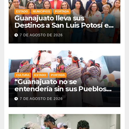
ESTADO
MUNICIPIOS
PORTADA
Guanajuato lleva sus
Destinos a San Luis Potosí en
vísperas de la FENAPO
7 DE AGOSTO DE 2026
CULTURA
ESTADO
PORTADA
“Guanajuato no se
entendería sin sus Pueblos
Indígenas”: Libia Dennise
7 DE AGOSTO DE 2026
fortalece el orgullo del
estado