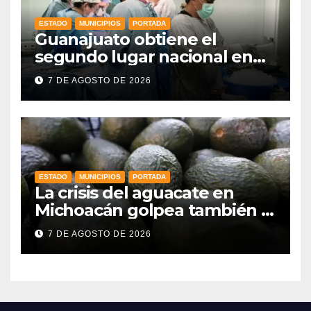
ESTADO
MUNICIPIOS
PORTADA
Guanajuato obtiene el
segundo lugar nacional en
procuración de órganos
7 DE AGOSTO DE 2026
ESTADO
MUNICIPIOS
PORTADA
La crisis del aguacate en
Michoacán golpea también a
productores de Guanajuato
7 DE AGOSTO DE 2026