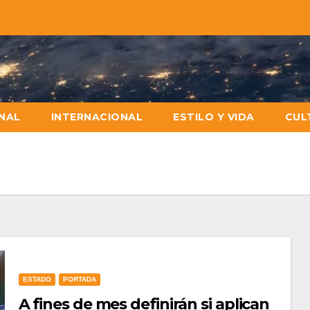
NAL
INTERNACIONAL
ESTILO Y VIDA
CUL
ESTADO
PORTADA
A fines de mes definirán si aplican