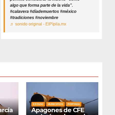
algo que forma parte de la vida”.
#calavera #díademuertos #méxico
#tradiciones #noviembre
♬ sonido original - ElPípila.mx
ESTADO
MUNICIPIOS
PORTADA
arcía
Apagones de CFE