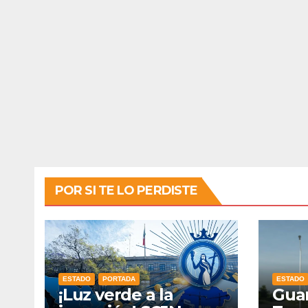
POR SI TE LO PERDISTE
ESTADO
PORTADA
ESTADO
¡Luz verde a la
Guan