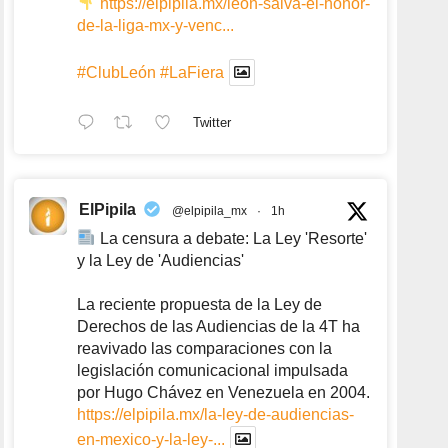
https://elpipila.mx/leon-salva-el-honor-
de-la-liga-mx-y-venc...
#ClubLeón
#LaFiera
Twitter
ElPipila
@elpipila_mx
·
1h
La censura a debate: La Ley 'Resorte'
y la Ley de 'Audiencias'
La reciente propuesta de la Ley de
Derechos de las Audiencias de la 4T ha
reavivado las comparaciones con la
legislación comunicacional impulsada
por Hugo Chávez en Venezuela en 2004.
https://elpipila.mx/la-ley-de-audiencias-
en-mexico-y-la-ley-...