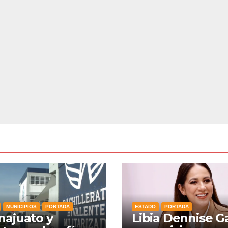
MUNICIPIOS
PORTADA
ESTADO
PORTADA
ajuato y
Libia Dennise G